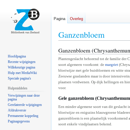
Pagina
Overleg
Ganzenbloem
Ganzenbloem (Chrysanthemu
Naar
Naar
navigatie
zoeken
Hoofdpagina
Plantengeslacht behorend tot de familie der 
springen
springen
Recente wijzigingen
soort algemeen voorkomt: de
margriet
(Chrys
Willekeurige pagina
bloeiwijze met gele buisbloemen en witte st
Hulp met MediaWiki
Zeeuwse graslanden maar is door intensiveri
Speciale pagina's
plaatsen verdwenen. Op dijk hellingen en hie
voor.
Hulpmiddelen
Verwijzingen naar deze
Gele ganzenbloem (Chrysanthemum
pagina
Gerelateerde wijzigingen
Een minder algemene soort van dit geslacht i
Afdrukversie
bloeiwijze en enigszins blauwgroene bladeren,
Permanente koppeling
ganzenbloem is een plaatselijk voorkomend a
Paginagegevens
soort enkele vindplaatsen bekend.