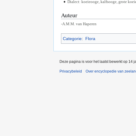
Dialect: koeieooge, kalfsooge, grote ko
Auteur
-A.M.M. van Haperen
Categorie
:
Flora
Deze pagina is voor het laatst bewerkt op 14 
Privacybeleid
Over encyclopedie van zeela