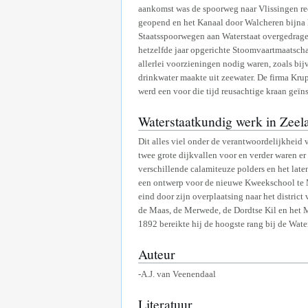
aankomst was de spoorweg naar Vlissingen ree
geopend en het Kanaal door Walcheren bijna 
Staatsspoorwegen aan Waterstaat overgedrage
hetzelfde jaar opgerichte Stoomvaartmaatsch
allerlei voorzieningen nodig waren, zoals bij
drinkwater maakte uit zeewater. De firma Kru
werd een voor die tijd reusachtige kraan geïns
Waterstaatkundig werk in Zeel
Dit alles viel onder de verantwoordelijkheid 
twee grote dijkvallen voor en verder waren er
verschillende calamiteuze polders en het late
een ontwerp voor de nieuwe Kweekschool te M
eind door zijn overplaatsing naar het district
de Maas, de Merwede, de Dordtse Kil en het M
1892 bereikte hij de hoogste rang bij de Water
Auteur
-A.J. van Veenendaal
Literatuur