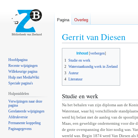
Pagina
Overleg
Gerrit van Diesen
Naar
Naar
Inhoud
navigatie
zoeken
Hoofdpagina
1
Studie en werk
springen
springen
Recente wijzigingen
2
Waterstaatkundig werk in Zeeland
Willekeurige pagina
3
Auteur
Hulp met MediaWiki
4
Literatuur
Speciale pagina's
Hulpmiddelen
Studie en werk
Verwijzingen naar deze
Na het behalen van zijn diploma aan de Konin
pagina
Waterstaat, waar hij verschillende standplaa
Gerelateerde wijzigingen
Afdrukversie
werd hij belast met de aanleg van de spoorlij
Permanente koppeling
Maas, een geweldige onderneming voor die d
Paginagegevens
de grote overspanning die hier nodig was. Van
wereld was. Begin 1874 werd Van Diesen als ho