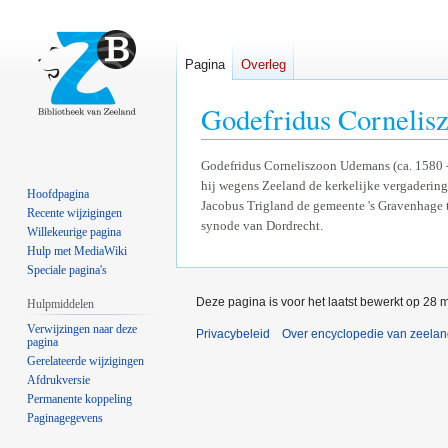
Pagina
Overleg
Godefridus Corneli
Naar
Naar
Godefridus Corneliszoon Udemans (ca. 1580 -
hij wegens Zeeland de kerkelijke vergadering
navigatie
zoeken
Hoofdpagina
Jacobus Trigland de gemeente 's Gravenhage t
springen
springen
Recente wijzigingen
synode van Dordrecht.
Willekeurige pagina
Hulp met MediaWiki
Speciale pagina's
Deze pagina is voor het laatst bewerkt op 28 
Hulpmiddelen
Verwijzingen naar deze
Privacybeleid
Over encyclopedie van zeela
pagina
Gerelateerde wijzigingen
Afdrukversie
Permanente koppeling
Paginagegevens