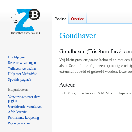
Pagina
Overleg
Goudhaver
Goudhaver (Trisétum flavéscen
Naar
Naar
navigatie
zoeken
Hoofdpagina
Vrij klein gras, enigszins behaard en met ee
springen
springen
Recente wijzigingen
als in Zeeland niet algemeen op matig vochti
Willekeurige pagina
extensief beweid of gehooid worden. Deze soor
Hulp met MediaWiki
Speciale pagina's
Auteur
Hulpmiddelen
-K.F. Vaas, herschreven: A.M.M. van Haperen
Verwijzingen naar deze
pagina
Gerelateerde wijzigingen
Afdrukversie
Permanente koppeling
Paginagegevens