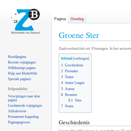
Pagina
Overleg
Groene Ster
Naar
Naar
Zaalvoetbalclub uit Vlissingen. In het seizo
navigatie
zoeken
Hoofdpagina
Inhoud
springen
springen
Recente wijzigingen
1
Geschiedenis
Willekeurige pagina
2
Prestaties
Hulp met MediaWiki
3
Teams
Speciale pagina's
4
Junior League
5
Auteur
Hulpmiddelen
6
Bronnen
Verwijzingen naar deze
pagina
6.1
Sites
Gerelateerde wijzigingen
7
Noten
Afdrukversie
Permanente koppeling
Geschiedenis
Paginagegevens
Groene Ster Vlissingen is opgericht op 27 ap