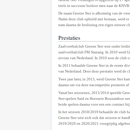
titels in successie besloot men naar de KNVB-
De naam Groene Ster is afkomstig van de vroeg
Nadat deze club ophield met bestaan, werd er 
nam daarna de beslissing een eigen nieuwe cl
Prestaties
Zaalvoetbalclub Groene Ster wist onder leidi
zaalvoetbalclub FM Sranang. In 2010 werd Gro
niveau van Nederland. In 2010 won de club oo
In 2011 behaalde Groene Ster in de eerste di
van Nederland. Door deze prestatie werd de c
Twee jaar later, in 2013, werd Groene Ster ka
daarna om via deze nacompetitie promotie af 
Vanaf het seizoenen, 2013/2014 speelde Groen
Ster-spelers Said en Hoessein Bouzambou werd
beide spelers daarna voor een een contract bi
In het seizoen 2018/2019 behaalde de club ha
Groene Ster wist zich ook dat seizoen te hand
2019/2020 en 2020/2021 vroegtijdig afgebr