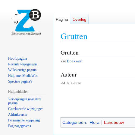
Pagina
Overleg
Grutten
Grutten
Naar
Naar
navigatie
zoeken
Hoofdpagina
Zie
Boekweit
springen
springen
Recente wijzigingen
Willekeurige pagina
Auteur
Hulp met MediaWiki
Speciale pagina's
-M.A. Geuze
Hulpmiddelen
Verwijzingen naar deze
pagina
Gerelateerde wijzigingen
Afdrukversie
Permanente koppeling
Categorieën
:
Flora
Landbouw
Paginagegevens