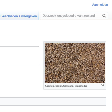
Aanmelden
Z
o
Geschiedenis weergeven
e
k
e
n
Grutten, bron: Adoscam, Wikimedia