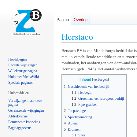
Pagina
Overleg
Herstaco
Naar
Naar
Herstaco BV is een Middelburgs bedrijf dat i
mm, in verschillende wanddikten en uitvoering
navigatie
zoeken
Hoofdpagina
rondnaden, het aanbrengen van damwandsloten 
springen
springen
Recente wijzigingen
Hermsen (geb. 1943). Het aantal werknemers 
Willekeurige pagina
Hulp met MediaWiki
Inhoud
Speciale pagina's
1
Geschiedenis van het bedrijf
1.1
Het begin
Hulpmiddelen
1.2
Groei naar een Europees bedrijf
Verwijzingen naar deze
pagina
1.3
Pipe-grabber
Gerelateerde wijzigingen
2
Toepassingen
Afdrukversie
3
Sportsponsoring
Permanente koppeling
4
Auteur
Paginagegevens
5
Bronnen
5.1
Sites