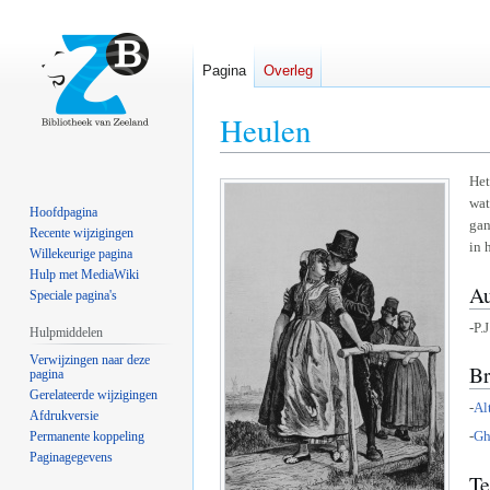
Pagina
Overleg
Heulen
Naar
Naar
Het
wat
navigatie
zoeken
Hoofdpagina
gan
springen
springen
Recente wijzigingen
in 
Willekeurige pagina
Hulp met MediaWiki
Au
Speciale pagina's
-P.
Hulpmiddelen
Verwijzingen naar deze
B
pagina
Gerelateerde wijzigingen
-
Al
Afdrukversie
-
Gh
Permanente koppeling
Paginagegevens
Te