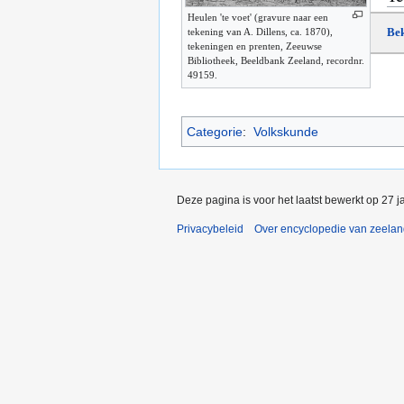
Heulen 'te voet' (gravure naar een
Bek
tekening van A. Dillens, ca. 1870),
tekeningen en prenten, Zeeuwse
Bibliotheek, Beeldbank Zeeland, recordnr.
49159.
Categorie
:
Volkskunde
Deze pagina is voor het laatst bewerkt op 27 
Privacybeleid
Over encyclopedie van zeela