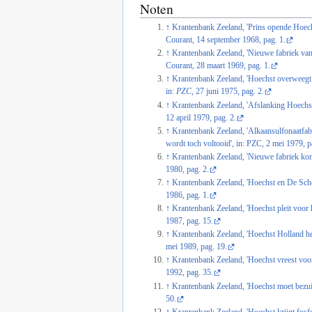
Noten
↑
Krantenbank Zeeland, 'Prins opende Hoech
Courant, 14 september 1968, pag. 1.
↑
Krantenbank Zeeland, 'Nieuwe fabriek va
Courant, 28 maart 1969, pag. 1.
↑
Krantenbank Zeeland, 'Hoechst overweegt w
in:
PZC
, 27 juni 1975, pag. 2.
↑
Krantenbank Zeeland, 'Afslanking Hoechst 
12 april 1979, pag. 2.
↑
Krantenbank Zeeland, 'Alkaansulfonaatfab
wordt toch voltooid', in: PZC, 2 mei 1979, p
↑
Krantenbank Zeeland, 'Nieuwe fabriek kom
1980, pag. 2.
↑
Krantenbank Zeeland, 'Hoechst en De Sche
1986, pag. 1.
↑
Krantenbank Zeeland, 'Hoechst pleit voor k
1987, pag. 15.
↑
Krantenbank Zeeland, 'Hoechst Holland heef
mei 1989, pag. 19.
↑
Krantenbank Zeeland, 'Hoechst vreest voor
1992, pag. 35.
↑
Krantenbank Zeeland, 'Hoechst moet bezui
50.