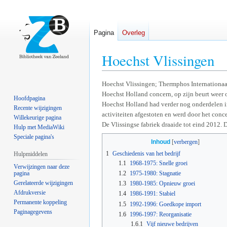
Pagina
Overleg
Hoechst Vlissingen
Naar
Naar
Hoechst Vlissingen; Thermphos Internationaal
Hoechst Holland concern, op zijn beurt weer
navigatie
zoeken
Hoofdpagina
Hoechst Holland had verder nog onderdelen i
springen
springen
Recente wijzigingen
activiteiten afgestoten en werd door het con
Willekeurige pagina
De Vlissingse fabriek draaide tot eind 2012. D
Hulp met MediaWiki
Speciale pagina's
Inhoud
1
Geschiedenis van het bedrijf
Hulpmiddelen
1.1
1968-1975: Snelle groei
Verwijzingen naar deze
pagina
1.2
1975-1980: Stagnatie
Gerelateerde wijzigingen
1.3
1980-1985: Opnieuw groei
Afdrukversie
1.4
1986-1991: Stabiel
Permanente koppeling
1.5
1992-1996: Goedkope import
Paginagegevens
1.6
1996-1997: Reorganisatie
1.6.1
Vijf nieuwe bedrijven