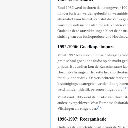
Eind 1986 werd besloten dat er ongeveer 100 
minder fosfaten werden gebruikt in wasmidde
alternatief voor fosfaat; een stof die vanweg
worstelde ook met de afzetmogelijkheden van
Ondanks deze ontwikkelingen bleef de positie
sluiting van een fosforproducerend Hoechst-z
1992-1996: Goedkope import
Vanaf 1992 was er een nieuwe bedreiging voo
grote schaal goedkope fosfor op de markt ge
prijzen. Bovendien kon de Kazachstaanse fa
Hoechst-Vlissingen. Het zette het voortbestaa
feitelijk onder druk. De verslechterde marktpo
bezuinigingsmaatregelen werden doorgevoerd.
[11
werd minder tijdelijk personeel ingehuurd.
Vanaf eind 1995 werd de positie van Hoechst-
andere overgebleven West-Europese fosforfabr
[12]
Vlissingen als enige over.
1996-1997: Reorganisatie
Ondanks de verbeterde positie voor de Vliss