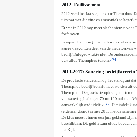
2012: Faillissement
2012 werd het laatste jaar voor Thermphos. Do
uitstoot van dioxine en ammoniak te beperke
Er was in 2012 nog meer slecht nieuws voor 
fosforoven.
In september vroeg Thermphos uitstel van bet
aangevraagd. Een deel van de medewerkers wer
bedrijf Kalogeo - lukte niet. De onderhandel
[24]
vervuilde Thermphos-terrein.
2013-2017: Sanering bedrijfsterrei
De provincie stelde zich op het standpunt da
Thermphos-bedrijf betaalt moet worden uit de
Thermphos. De geschatte opbrengst is tenmins
van sanering bedragen 70 tot 100 miljoen. Wie
[25]
aanvankelijk onduidelijk.
Uiteindelijk st
(eigenaar grond) in mei 2015 met de sanering
De klus moest binnen een jaar geklaard zijn e
beschikbaar. Dit geld kwam uit de boedel van
het Rijk.