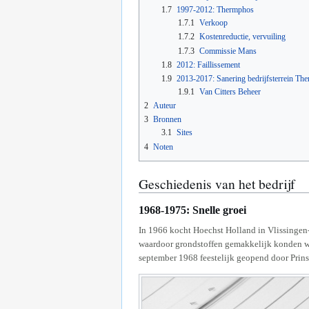
1.7
1997-2012: Thermphos
1.7.1
Verkoop
1.7.2
Kostenreductie, vervuiling
1.7.3
Commissie Mans
1.8
2012: Faillissement
1.9
2013-2017: Sanering bedrijfsterrein Th
1.9.1
Van Citters Beheer
2
Auteur
3
Bronnen
3.1
Sites
4
Noten
Geschiedenis van het bedrijf
1968-1975: Snelle groei
In 1966 kocht Hoechst Holland in Vlissingen-O
waardoor grondstoffen gemakkelijk konden wo
september 1968 feestelijk geopend door Prins