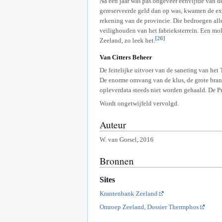
Na een jaar was pas ongeveer eenvijfde van d
gereserveerde geld dan op was, kwamen de ex
rekening van de provincie. Die bedroegen all
veilighouden van het fabrieksterrein. Een mo
[26]
Zeeland, zo leek het.
Van Citters Beheer
De feitelijke uitvoer van de sanering van he
De enorme omvang van de klus, de grote brand
opleverdata steeds niet worden gehaald. De Pr
Wordt ongetwijfeld vervolgd.
Auteur
W. van Gorsel, 2016
Bronnen
Sites
Krantenbank Zeeland
Omroep Zeeland, Dossier Thermphos