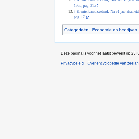
↑
Krantenbank Zeeland, 'Hoechst krijgt fos
1995, pag. 21.
↑
Krantenbank Zeeland, 'Na 31 jaar afscheid
pag. 17.
Categorieën
:
Economie en bedrijven
Deze pagina is voor het laatst bewerkt op 25 j
Privacybeleid
Over encyclopedie van zeela