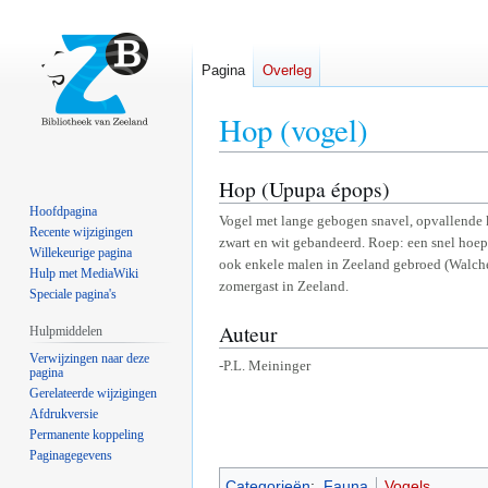
Pagina
Overleg
Hop (vogel)
Hop (Upupa épops)
Naar
Naar
navigatie
zoeken
Hoofdpagina
Vogel met lange gebogen snavel, opvallende ku
springen
springen
Recente wijzigingen
zwart en wit gebandeerd. Roep: een snel hoep
Willekeurige pagina
ook enkele malen in Zeeland gebroed (Walche
Hulp met MediaWiki
zomergast in Zeeland.
Speciale pagina's
Auteur
Hulpmiddelen
Verwijzingen naar deze
-P.L. Meininger
pagina
Gerelateerde wijzigingen
Afdrukversie
Permanente koppeling
Paginagegevens
Categorieën
:
Fauna
Vogels