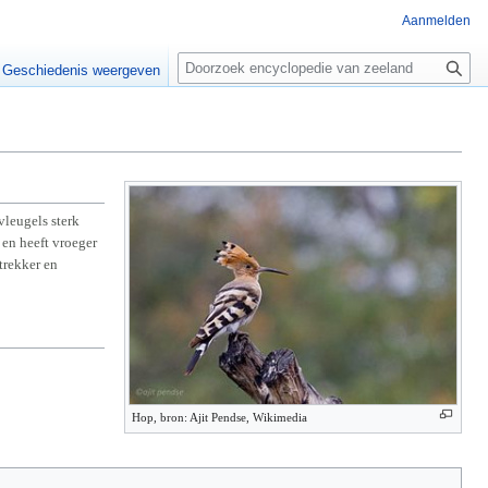
Aanmelden
Z
o
Geschiedenis weergeven
e
k
e
n
vleugels sterk
 en heeft vroeger
trekker en
Hop, bron: Ajit Pendse, Wikimedia