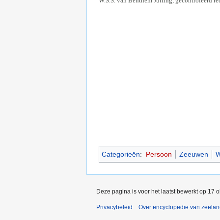
W.S.S. van Benthem Jutting, gecontroleerd re
Categorieën
:
Persoon
Zeeuwen
W
Deze pagina is voor het laatst bewerkt op 17 
Privacybeleid
Over encyclopedie van zeela