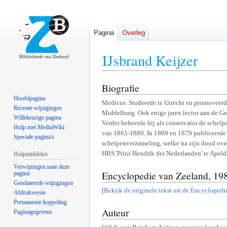
Pagina
Overleg
IJsbrand Keijzer
Biografie
Naar
Naar
navigatie
zoeken
Hoofdpagina
Medicus. Studeerde te Utrecht en promoveerd
springen
springen
Recente wijzigingen
Middelburg. Ook enige jaren lector aan de G
Willekeurige pagina
Verder beheerde hij als conservator de sch
Hulp met MediaWiki
van 1865-1889. In 1869 en 1879 publiceerde h
Speciale pagina's
schelpenverzameling, welke na zijn dood overg
HBS 'Prins Hendrik der Nederlanden' te Apeld
Hulpmiddelen
Verwijzingen naar deze
Encyclopedie van Zeeland, 19
pagina
Gerelateerde wijzigingen
[
Bekijk de originele tekst uit de Encycloped
Afdrukversie
Permanente koppeling
Auteur
Paginagegevens