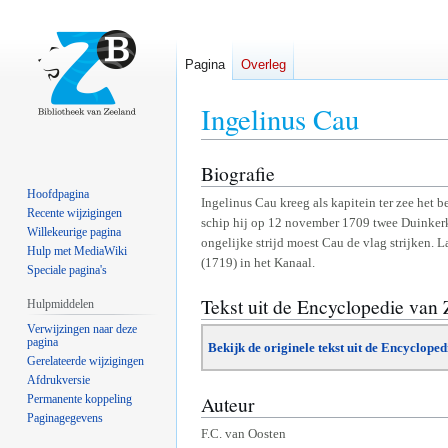
Pagina
Overleg
Ingelinus Cau
Biografie
Naar
Naar
navigatie
zoeken
Hoofdpagina
Ingelinus Cau kreeg als kapitein ter zee het
springen
springen
Recente wijzigingen
schip hij op 12 november 1709 twee Duinkerke
Willekeurige pagina
ongelijke strijd moest Cau de vlag strijken. La
Hulp met MediaWiki
(1719) in het Kanaal.
Speciale pagina's
Tekst uit de Encyclopedie van
Hulpmiddelen
Verwijzingen naar deze
pagina
Bekijk de originele tekst uit de Encyclope
Gerelateerde wijzigingen
Afdrukversie
Auteur
Permanente koppeling
Paginagegevens
F.C. van Oosten