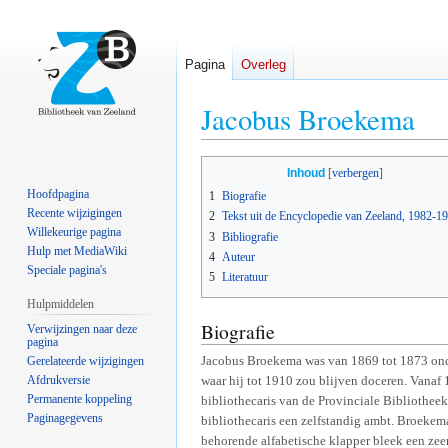
Pagina
Overleg
Jacobus Broekema
Naar
Naar
Inhoud
navigatie
zoeken
Hoofdpagina
1
Biografie
springen
springen
Recente wijzigingen
2
Tekst uit de Encyclopedie van Zeeland, 1982-1
Willekeurige pagina
3
Bibliografie
Hulp met MediaWiki
4
Auteur
Speciale pagina's
5
Literatuur
Hulpmiddelen
Biografie
Verwijzingen naar deze
pagina
Jacobus Broekema was van 1869 tot 1873 onder
Gerelateerde wijzigingen
Afdrukversie
waar hij tot 1910 zou blijven doceren. Vanaf
Permanente koppeling
bibliothecaris van de Provinciale Bibliothee
Paginagegevens
bibliothecaris een zelfstandig ambt. Broekem
behorende alfabetische klapper bleek een zeer