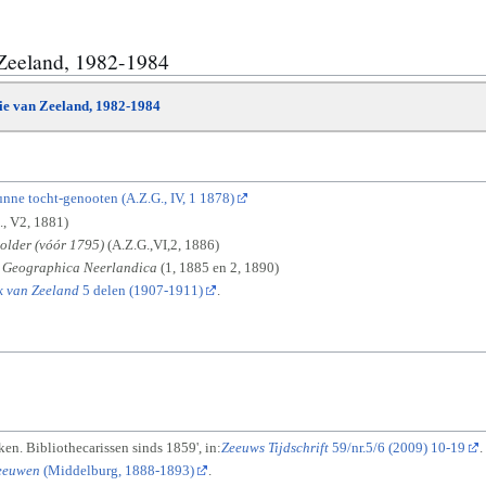
 Zeeland, 1982-1984
die van Zeeland, 1982-1984
unne tocht-genooten (A.Z.G., IV, 1 1878)
., V2, 1881)
polder (vóór 1795)
(A.Z.G.,VI,2, 1886)
Geographica Neerlandica
(1, 1885 en 2, 1890)
k van Zeeland
5 delen (1907-1911)
.
en. Bibliothecarissen sinds 1859', in:
Zeeuws Tijdschrift
59/nr.5/6 (2009) 10-19
.
Zeeuwen
(Middelburg, 1888-1893)
.