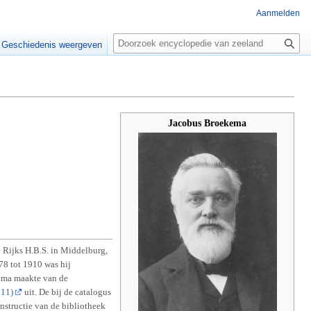
Aanmelden
Z
o
Geschiedenis weergeven
e
k
e
n
Jacobus Broekema
 Rijks H.B.S. in Middelburg,
78 tot 1910 was hij
kema maakte van de
911)
uit. De bij de catalogus
onstructie van de bibliotheek