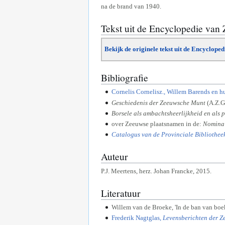
na de brand van 1940.
Tekst uit de Encyclopedie van
Bekijk de originele tekst uit de Encyclope
Bibliografie
Cornelis Cornelisz., Willem Barends en h
Geschiedenis der Zeeuwsche Munt
(A.Z.G
Borsele als ambachtsheerlijkheid en als 
over Zeeuwse plaatsnamen in de:
Nomina 
Catalogus van de Provinciale Bibliothee
Auteur
P.J. Meertens, herz. Johan Francke, 2015.
Literatuur
Willem van de Broeke, 'In de ban van boek
Frederik Nagtglas,
Levensberichten der 