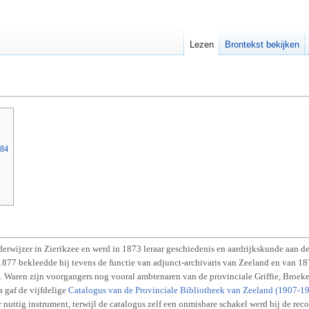
Lezen
Brontekst bekijken
984
wijzer in Zierikzee en werd in 1873 leraar geschiedenis en aardrijkskunde aan de
 1877 bekleedde hij tevens de functie van adjunct-archivaris van Zeeland en van 18
k. Waren zijn voorgangers nog vooral ambtenaren van de provinciale Griffie, Broe
a gaf de vijfdelige
Catalogus van de Provinciale Bibliotheek van Zeeland (1907-1
 nuttig instrument, terwijl de catalogus zelf een onmisbare schakel werd bij de rec