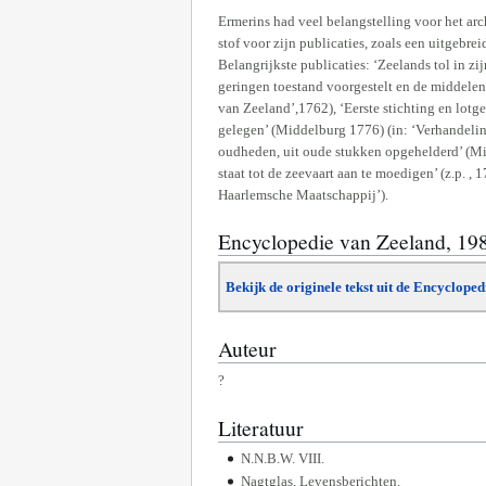
Ermerins had veel belangstelling voor het arc
stof voor zijn publicaties, zoals een uitgebr
Belangrijkste publicaties: ‘Zeelands tol in z
geringen toestand voorgestelt en de middelen 
van Zeeland’,1762), ‘Eerste stichting en lot
gelegen’ (Middelburg 1776) (in: ‘Verhandeli
oudheden, uit oude stukken opgehelderd’ (M
staat tot de zeevaart aan te moedigen’ (z.p. 
Haarlemsche Maatschappij’).
Encyclopedie van Zeeland, 19
Bekijk de originele tekst uit de Encyclope
Auteur
?
Literatuur
N.N.B.W. VIII.
Nagtglas, Levensberichten.