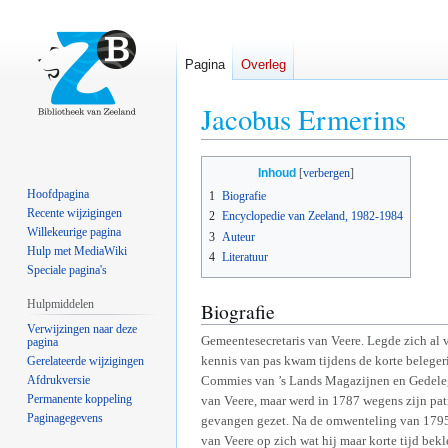
Pagina
Overleg
Jacobus Ermerins
Naar
Naar
Inhoud
navigatie
zoeken
Hoofdpagina
1
Biografie
springen
springen
Recente wijzigingen
2
Encyclopedie van Zeeland, 1982-1984
Willekeurige pagina
3
Auteur
Hulp met MediaWiki
4
Literatuur
Speciale pagina's
Hulpmiddelen
Biografie
Verwijzingen naar deze
Gemeentesecretaris van Veere. Legde zich al 
pagina
kennis van pas kwam tijdens de korte beleger
Gerelateerde wijzigingen
Afdrukversie
Commies van ’s Lands Magazijnen en Gedelege
Permanente koppeling
van Veere, maar werd in 1787 wegens zijn patr
Paginagegevens
gevangen gezet. Na de omwenteling van 1795
van Veere op zich wat hij maar korte tijd bekl