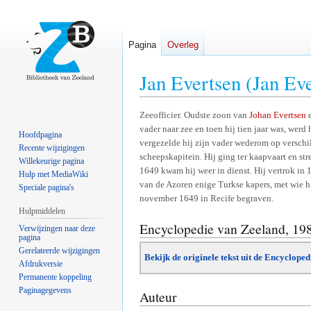
Pagina
Overleg
Jan Evertsen (Jan Ev
Naar
Naar
Zeeofficier. Oudste zoon van
Johan Evertsen
e
vader naar zee en toen hij tien jaar was, werd
navigatie
zoeken
Hoofdpagina
vergezelde hij zijn vader wederom op verschill
springen
springen
Recente wijzigingen
scheepskapitein. Hij ging ter kaapvaart en st
Willekeurige pagina
1649 kwam hij weer in dienst. Hij vertrok in 1
Hulp met MediaWiki
van de Azoren enige Turkse kapers, met wie h
Speciale pagina's
november 1649 in Recife begraven.
Hulpmiddelen
Encyclopedie van Zeeland, 19
Verwijzingen naar deze
pagina
Gerelateerde wijzigingen
Bekijk de originele tekst uit de Encyclope
Afdrukversie
Permanente koppeling
Paginagegevens
Auteur