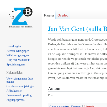
Pagina
Overleg
Jan Van Gent (sulla 
Naar
Naar
Wordt ook bazaangans genoemd. Grote zeevogel,
Farber, de Hebriden en de Orkneyeilanden. Het
navigatie
zoeken
Hoofdpagina
er echter geen verschil. Het lichaam is wit, b
springen
springen
Recente wijzigingen
en de kop, die bruingeel is. De snavel is dol
Willekeurige pagina
hoogte storten de vogels zich met dicht gevo
Hulp met MediaWiki
seconden duiken zij dan weer uit het water op
Speciale pagina's
gemaakte nest legt het vrouwtje 1 ei, dat d
Hulpmiddelen
kan het jong voor zich zelf zorgen. Van septe
(West) Afrika om van maart tot mei naar zijn b
Verwijzingen naar deze
pagina
Gerelateerde wijzigingen
Auteur
Afdrukversie
Pos
Permanente koppeling
Paginagegevens
Categorieën
:
Fauna
Vogels