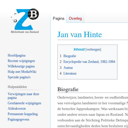
Pagina
Overleg
Jan van Hinte
Naar
Naar
Inhoud
navigatie
zoeken
Hoofdpagina
1
Biografie
springen
springen
Recente wijzigingen
2
Encyclopedie van Zeeland, 1982-1984
Willekeurige pagina
3
Auteur
Hulp met MediaWiki
4
Literatuur
Speciale pagina's
Hulpmiddelen
Biografie
Verwijzingen naar deze
Onderwijzer, landmeter, heem- en oudheidkund
pagina
was vervolgens landmeter in het voormalige N
Gerelateerde wijzigingen
Afdrukversie
de beruchte Jappenkampen. Was werkzaam bij
Permanente koppeling
onder andere reizen naar Japan en Rusland. 
Paginagegevens
verbonden aan de Stichting Politieke Delinq
onrechtvaardigheden deden hem besluiten zijn