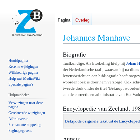
Pagina
Overleg
Johannes Manhave
Biografie
Naar
Naar
navigatie
zoeken
Hoofdpagina
Taalkundige. Als kwekeling hielp hij
Johan H
springen
springen
Recente wijzigingen
der Nederlandsche taal’, waarvan hij na diens
Willekeurige pagina
levensbericht en een bibliografie heeft toege
Hulp met MediaWiki
woordenboek is door hem verzorgd. Ook schre
Speciale pagina's
tweede druk onder de titel ‘Beknopt woorden
aan de correctie en administratie van Het Vad
Hulpmiddelen
Verwijzingen naar deze
Encyclopedie van Zeeland, 19
pagina
Gerelateerde wijzigingen
Afdrukversie
Bekijk de originele tekst uit de Encyclope
Permanente koppeling
Paginagegevens
Auteur