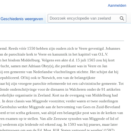
Aanmelden
Z
o
Geschiedenis weergeven
e
k
e
n
emd. Reeds vóór 1550 hebben zijn ouders zich te Veere gevestigd. Johannes
 de parochiale kerk te Veere en kanunnik in het kapittel van O.L.V.
n het bisdom Middelburg. Volgens een akte d.d. 15 juli 1565 zou hij kort
vlucht, samen met Adriaan Obry(s), die predikant was in Veere en Jan
j een gemeente van Nederlandse vluchtelingen stichtte. Het schijnt dat hij
epubliceerd. Of hij ook te Norwich, een van de belangrijkste
r hij zijn vroegere parochie reformeerde tot een calvinistische gemeente. Tot
ndende onderschrijvinge voor de dienaren in Walcheren onder de 91 artikelen
erkelijke organisatie in Zeeland. Kort na de overgang van Middelburg had
 In deze classis was Miggrode voorzitter, verder waren er twee ouderlingen
nes Gerobulus werkte Miggrode aan de hervorming van Goes en Zuid-Beveland
d er tot scriba gekozen, wat altijd een belangrijke post was in de kerken van
een examen op te stellen. Van alle Zeeuwse synoden was Miggrode of lid of
j wederom zijn leidende rol erkend zag. In 1593 was hij praeses, maar later
ondertrouwen om aan de Ed. Mog. H.H. Staten vertoond te worden' (1597).