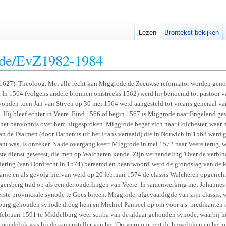
Lezen
Brontekst bekijken
ode/EvZ1982-1984
 1627). Theoloog. Met alle recht kan Miggrode de Zeeuwse reformator worden geno
In 1564 (volgens andere bronnen omstreeks 1562) werd hij benoemd tot pastoor van
vonden toen Jan van Stryen op 30 mei 1564 werd aangesteld tot vicaris generaal va
. Hij bleef echter in Veere. Eind 1566 of begin 1567 is Miggrode naar Engeland ge
het banvonnis over hem uitgesproken. Miggrode begaf zich naar Colchester, waar hi
an de Psalmen (door Dathenus uit het Frans vertaald) die in Norwich in 1568 werd g
t was, is onzeker. Na de overgang keert Miggrode in mei 1572 naar Veere terug, waa
ste dienst geweest, die men op Walcheren kende. Zijn verhandeling 'Over de verbi
dering (van Dordrecht in 1574) beraamd en beantwoord' werd de grondslag van de k
je en als gevolg hiervan werd op 20 februari 1574 de classis Walcheren opgericht.
igersberg trad op als een der ouderlingen van Veere. In samenwerking met Johan
e provinciale synode te Goes bijeen. Miggrode, afgevaardigde van zijn classis, wer
lburg gehouden synode droeg hem en Michiel Panneel op om voor a.s. predikanten 
1 februari 1591 te Middelburg weer scriba van de aldaar gehouden synode, waarbij hi
moedelijk was hij de samensteller van het 'Ontwerp omtrent de huwelijken en het 