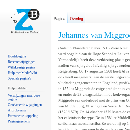
Pagina
Overleg
Johannes van Miggr
Naar
Naar
(Aalst in Vlaanderen 6 mei 1531-Veere 6 mei
werd opgeleid aan de Hoge School te Leuven. 
navigatie
zoeken
Hoofdpagina
Vermoedelijk heeft deze verkiezing plaats ge
springen
springen
Recente wijzigingen
nadien van zijn geloof afvallig zijn geworden
Willekeurige pagina
Reigersberg. Op 17 augustus 1568 heeft Alva 
Hulp met MediaWiki
ook heeft meegewerkt aan de eerste uitgave v
Speciale pagina's
vluchtelingengemeenten in Engeland, predikan
Hulpmiddelen
in 1574 is Miggrode de enige predikant in va
en onder de 23 vraagstukken in de kerkverga
Verwijzingen naar deze
pagina
Miggrode een onderhoud met de prins van Oran
Gerelateerde wijzigingen
van Middelburg, Vlissingen en Veere. Jan Re
Afdrukversie
(1578/1579). Op 14 oktober 1579 kwam de eerst
Permanente koppeling
het calvinistische type. De in 1581 te Midde
Paginagegevens
scriba, maar meestal scriba. Zo wordt hij op 
komt hij niet meer voor in de moderamen. Ver