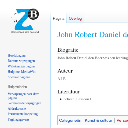
Pagina
Overleg
John Robert Daniel d
Biografie
Naar
Naar
navigatie
zoeken
Hoofdpagina
John Robert Daniël den Boer was een leerlin
springen
springen
Recente wijzigingen
Willekeurige pagina
Auteur
Hulp met MediaWiki
Speciale pagina's
A.J.B.
Hulpmiddelen
Literatuur
Verwijzingen naar deze
pagina
Scheen, Lexicon I.
Gerelateerde wijzigingen
Afdrukversie
Permanente koppeling
Paginagegevens
Categorieën
:
Kunst & cultuur
Perso