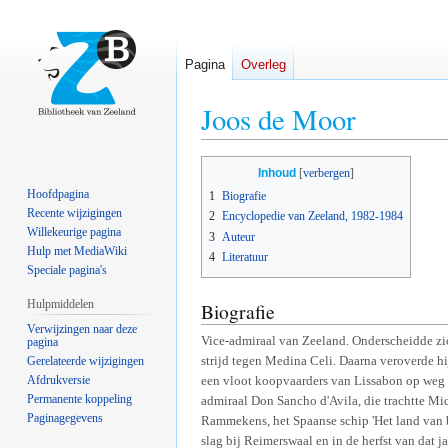
Pagina
Overleg
Joos de Moor
Naar
Naar
Inhoud
navigatie
zoeken
Hoofdpagina
1
Biografie
springen
springen
Recente wijzigingen
2
Encyclopedie van Zeeland, 1982-1984
Willekeurige pagina
3
Auteur
Hulp met MediaWiki
4
Literatuur
Speciale pagina's
Hulpmiddelen
Biografie
Verwijzingen naar deze
Vice-admiraal van Zeeland. Onderscheidde zic
pagina
strijd tegen Medina Celi. Daarna veroverde hi
Gerelateerde wijzigingen
Afdrukversie
een vloot koopvaarders van Lissabon op weg 
Permanente koppeling
admiraal Don Sancho d'Avila, die trachtte Mid
Paginagegevens
Rammekens, het Spaanse schip 'Het land van be
slag bij Reimerswaal en in de herfst van dat 