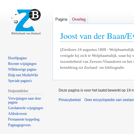
Pagina
Overleg
Joost van der Baan/
Naar
Naar
(Zierikzee 24 augustus 1808 - Wolphaartsdij
vestigde hij zich te Wolphaartsdijk, waar hij
navigatie
zoeken
Hoofdpagina
inzonderheid van Zeeuws-Vlaanderen en het A
springen
springen
Recente wijzigingen
betrekking tot Zeeland: zie bibliografie.
Willekeurige pagina
Hulp met MediaWiki
Speciale pagina's
Deze pagina is voor het laatst bewerkt op 19 
Hulpmiddelen
Verwijzingen naar deze
Privacybeleid
Over encyclopedie van zeela
pagina
Gerelateerde wijzigingen
Afdrukversie
Permanente koppeling
Paginagegevens