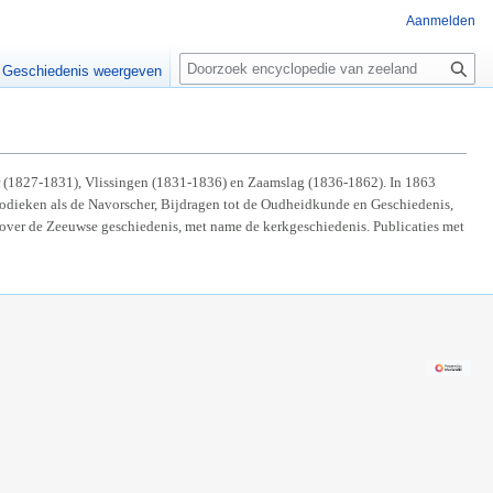
Aanmelden
Z
o
Geschiedenis weergeven
e
k
e
n
or (1827-1831), Vlissingen (1831-1836) en Zaamslag (1836-1862). In 1863
eriodieken als de Navorscher, Bijdragen tot de Oudheidkunde en Geschiedenis,
over de Zeeuwse geschiedenis, met name de kerkgeschiedenis. Publicaties met