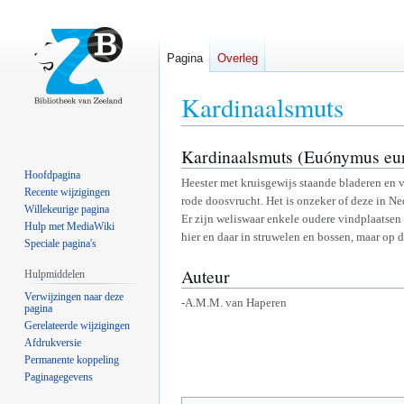
Pagina
Overleg
Kardinaalsmuts
Kardinaalsmuts (Euónymus eu
Naar
Naar
navigatie
zoeken
Hoofdpagina
Heester met kruisgewijs staande bladeren en v
springen
springen
Recente wijzigingen
rode doosvrucht. Het is onzeker of deze in N
Willekeurige pagina
Er zijn weliswaar enkele oudere vindplaatsen 
Hulp met MediaWiki
hier en daar in struwelen en bossen, maar op 
Speciale pagina's
Auteur
Hulpmiddelen
Verwijzingen naar deze
-A.M.M. van Haperen
pagina
Gerelateerde wijzigingen
Afdrukversie
Permanente koppeling
Paginagegevens