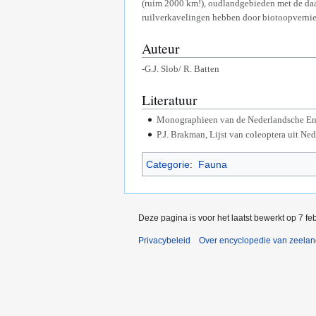
(ruim 2000 km!), oudlandgebieden met de daa
ruilverkavelingen hebben door biotoopverniet
Auteur
-G.J. Slob/ R. Batten
Literatuur
Monographieen van de Nederlandsche Ent
P.J. Brakman, Lijst van coleoptera uit Ne
Categorie
:
Fauna
Deze pagina is voor het laatst bewerkt op 7 f
Privacybeleid
Over encyclopedie van zeela