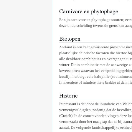
Carnivore en phytophage
Er zijn carnivore en phytophage soorten; eer
deze onderscheiding tevens de grens kan aange
Biotopen
Zeeland is een zeer gevarieerde provincie met
plaatselijke abiotische factoren die hiertoe b
alle denkbare combinaties en overgangen tus
winter. Dit in combinatie met de aanwezige zu
keversoorten waarvan het verspreidingsgebied
kustlijn herbergt vele halophile (zoutminnend
in meerdere of mindere mate brakke al dan nie
Historie
Interessant is dat door de inundatie van Wal
vermenigvuldigden, zodanig dat de bevolking
(Crotch). In de zomeravonden vlogen deze kev
veroorzaakt door het maagsap dat ze bij aan
aantal. De volgende landschappelijke eenhede