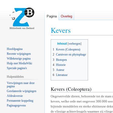
Pagina
Overleg
Kevers
Naar
Naar
Inhoud
navigatie
zoeken
Hoofdpagina
1
Kevers (Coleoptera)
springen
springen
Recente wijzigingen
2
Carnivore en phytophage
Willekeurige pagina
3
Biotopen
Hulp met MediaWiki
4
Historie
Speciale pagina's
5
Auteur
6
Literatuur
Hulpmiddelen
Verwijzingen naar deze
pagina
Kevers (Coleoptera)
Gerelateerde wijzigingen
Afdrukversie
Ongewervelde dieren, behorende tot de stam d
Permanente koppeling
kevers, welke orde met ongeveer 300.000 soo
Paginagegevens
bijtende monddelen en sterke ehitineuse dek
de vliezige achtervleugels waarmee zij vliegen