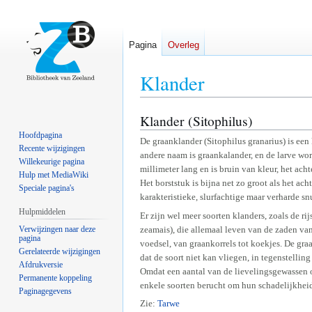
Pagina
Overleg
Klander
Klander (Sitophilus)
Naar
Naar
navigatie
zoeken
Hoofdpagina
De graanklander (Sitophilus granarius) is een
springen
springen
Recente wijzigingen
andere naam is graankalander, en de larve w
Willekeurige pagina
millimeter lang en is bruin van kleur, het achte
Hulp met MediaWiki
Het borststuk is bijna net zo groot als het ach
Speciale pagina's
karakteristieke, slurfachtige maar verharde sn
Hulpmiddelen
Er zijn wel meer soorten klanders, zoals de ri
zeamais), die allemaal leven van de zaden va
Verwijzingen naar deze
pagina
voedsel, van graankorrels tot koekjes. De gra
Gerelateerde wijzigingen
dat de soort niet kan vliegen, in tegenstellin
Afdrukversie
Omdat een aantal van de lievelingsgewassen o
Permanente koppeling
enkele soorten berucht om hun schadelijkhei
Paginagegevens
Zie:
Tarwe