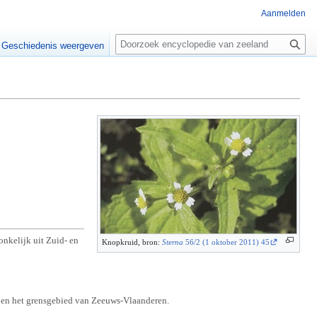
Aanmelden
Z
o
Geschiedenis weergeven
e
k
e
n
nkelijk uit Zuid- en
Knopkruid, bron:
Sterna
56/2 (1 oktober 2011) 45
d en het grensgebied van Zeeuws-Vlaanderen.