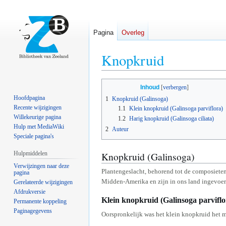
Pagina
Overleg
Knopkruid
Naar
Naar
Inhoud
navigatie
zoeken
Hoofdpagina
1
Knopkruid (Galinsoga)
springen
springen
Recente wijzigingen
1.1
Klein knopkruid (Galinsoga parviflora)
Willekeurige pagina
1.2
Harig knopkruid (Galinsoga ciliata)
Hulp met MediaWiki
2
Auteur
Speciale pagina's
Hulpmiddelen
Knopkruid (Galinsoga)
Verwijzingen naar deze
Plantengeslacht, behorend tot de composiete
pagina
Midden-Amerika en zijn in ons land ingevoer
Gerelateerde wijzigingen
Afdrukversie
Klein knopkruid (Galinsoga parviflo
Permanente koppeling
Paginagegevens
Oorspronkelijk was het klein knopkruid het m