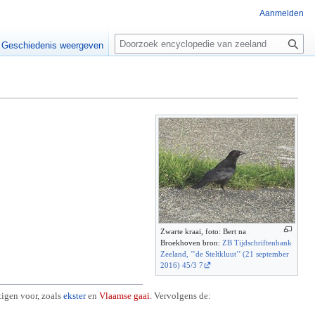
Aanmelden
Z
o
Geschiedenis weergeven
e
k
e
n
Zwarte kraai, foto: Bert na
Broekhoven bron:
ZB Tijdschriftenbank
Zeeland, ’’de Steltkluut’’ (21 september
2016) 45/3 7
tigen voor, zoals
ekster
en
Vlaamse gaai
. Vervolgens de: