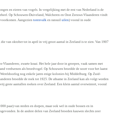
 jongen en eieren van vogels. In vergelijking met de rest van Nederland is de
fs geheel. Op Schouwen-Duiveland, Walcheren en Oost Zeeuws-Vlaanderen vindt
ene voorkomen. Aangezien
torenvalk
en ransuil
uilen
) vooral in oude
e van oktober tot in april in vrij groot aantal in Zeeland is te zien. Van 1907
ws-Vlaanderen; zwarte kraai. Het hele jaar door in groepen, vaak samen met
eeland verdwenen als broedvogel. Op Schouwen broedde de soort voor het laatst
e Wereldoorlog nog enkele jaren enige kolonies bij Middelburg. Op Zuid-
laanderen broedde de roek tot 1925. De afname in Zeeland kan als volgt worden
rij grote aantallen roeken over Zeeland. Een klein aantal overwintert, vooral
-1000 paar) van steden en dorpen, maar ook wel in oude bossen en in
tsgevonden. In de andere delen van Zeeland broeden kauwen slechts zeer