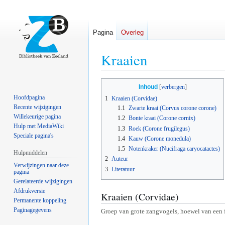
Pagina
Overleg
Kraaien
Naar
Naar
Inhoud
navigatie
zoeken
Hoofdpagina
1
Kraaien (Corvidae)
springen
springen
Recente wijzigingen
1.1
Zwarte kraai (Corvus corone corone)
Willekeurige pagina
1.2
Bonte kraai (Corone cornix)
Hulp met MediaWiki
1.3
Roek (Corone frugilegus)
Speciale pagina's
1.4
Kauw (Corone monedula)
1.5
Notenkraker (Nucifraga caryocatactes)
Hulpmiddelen
2
Auteur
Verwijzingen naar deze
3
Literatuur
pagina
Gerelateerde wijzigingen
Afdrukversie
Kraaien (Corvidae)
Permanente koppeling
Paginagegevens
Groep van grote zangvogels, hoewel van een f