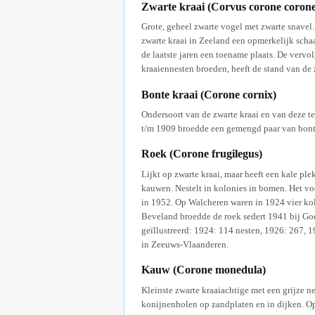
Zwarte kraai (Corvus corone corone
Grote, geheel zwarte vogel met zwarte snavel. 
zwarte kraai in Zeeland een opmerkelijk scha
de laatste jaren een toename plaats. De verv
kraaiennesten broeden, heeft de stand van de 
Bonte kraai (Corone cornix)
Ondersoort van de zwarte kraai en van deze te
t/m 1909 broedde een gemengd paar van bonte
Roek (Corone frugilegus)
Lijkt op zwarte kraai, maar heeft een kale pl
kauwen. Nestelt in kolonies in bomen. Het voe
in 1952. Op Walcheren waren in 1924 vier kol
Beveland broedde de roek sedert 1941 bij Goe
geïllustreerd: 1924: 114 nesten, 1926: 267, 1
in Zeeuws-Vlaanderen.
Kauw (Corone monedula)
Kleinste zwarte kraaiachtige met een grijze n
konijnenholen op zandplaten en in dijken. Op