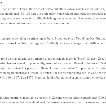
)
Roep een kort `kraaa'. Het voedsel bestaat uit allerlei afval, zaden, aas en ook wel
arse standvogel (50-100 paar). In grote delen van Zeeland ontbreekt de soort zel
olging van de zwarte kraai is stellig de belangrijkste reden voor het weinig algem
zwarte kraai ook invloed op de stand van deze soorten.
 onderscheiden door de grijze rug en buik. Broedvogel van Noord- en Oost-Europa, di
 en zwarte kraai bij Kloetinge en in 1980 bij de Oosterschenge op Zuid-Beveland.
ek rond de snavelbasis, een purperen glans en een afhangende `broek'. Dialect: Zeeu
dsel bestaat vooral uit plantaardig materiaal en insecten. De roek is helaas uit Z
onies met totaal 114 paar, in 1936 vier kolonies met totaal 210 paar; na de Tweed
s en bij Heinkenszand (totaal 90 nesten), toch is hier nu verdwenen. In Zeeuws-V
944: 140, 1967: 2 en 1970: 0 nesten. In oktober-november en in maart-mei trekken v
ek. Luidruchtig en meestal in groepen. In Zeeland weinig talrijke broedvogel (500
 Walcheren en Zuid-Beveland heeft de laatste jaren een aanzienlijke toename plaa