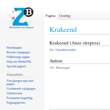
Pagina
Overleg
Krakeend
Krakeend (Anas strepera)
Naar
Naar
navigatie
zoeken
Hoofdpagina
Zie:
Grondeleenden
springen
springen
Recente wijzigingen
Willekeurige pagina
Auteur
Hulp met MediaWiki
Speciale pagina's
-P.L. Meininger
Hulpmiddelen
Verwijzingen naar deze
pagina
Gerelateerde wijzigingen
Afdrukversie
Permanente koppeling
Paginagegevens