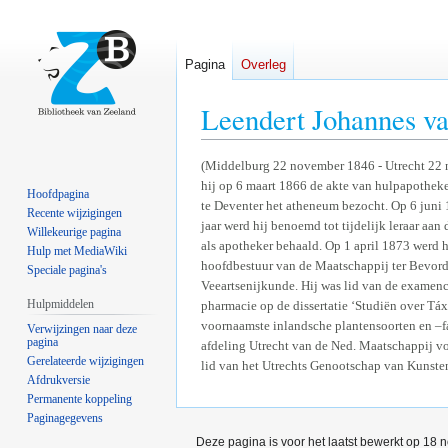
Pagina
Overleg
Leendert Johannes v
Naar
Naar
(Middelburg 22 november 1846 - Utrecht 22 n
hij op 6 maart 1866 de akte van hulpapotheke
navigatie
zoeken
Hoofdpagina
te Deventer het atheneum bezocht. Op 6 juni 1
springen
springen
Recente wijzigingen
jaar werd hij benoemd tot tijdelijk leraar aan 
Willekeurige pagina
als apotheker behaald. Op 1 april 1873 werd hi
Hulp met MediaWiki
hoofdbestuur van de Maatschappij ter Bevorder
Speciale pagina's
Veeartsenijkunde. Hij was lid van de examenc
Hulpmiddelen
pharmacie op de dissertatie ‘Studiën over Táxu
voornaamste inlandsche plantensoorten en –fam
Verwijzingen naar deze
pagina
afdeling Utrecht van de Ned. Maatschappij v
Gerelateerde wijzigingen
lid van het Utrechts Genootschap van Kunst
Afdrukversie
Permanente koppeling
Paginagegevens
Deze pagina is voor het laatst bewerkt op 18 