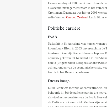
Daarna was hij tot 1988 werkzaam als onderwi
als accountmanager werkzaam in het verzeker
Groningen. Daarnaast was hij tot 2003 werkza
radio West en
Omroep Zeeland
. Luuk Blom kw
Politieke carrière
PvdA
Nadat hij in St. Annaland was komen wonen w
kwam Luuk Blom in 2003 onverwacht in de Twee
toerisme. Door zijn Kamerlidmaatschap was 
opnieuw gekozen tot Kamerlid. De PvdA behaal
beleid (uitgezonderd Europees landbouwbeleid
achtergronden van de economische crisis, wa
fractie in het Benelux-parlement.
Dwars imago
Luuk Blom was met zijn onconventionele, dir
behoorde hij bij de parlementariërs die het v
als vicefractievoorzitter van de PvdA. Hoew
de PvdA iets te kiezen viel. Vandaar zijn ver
weg. Die ene uitzondering ging om het eventue