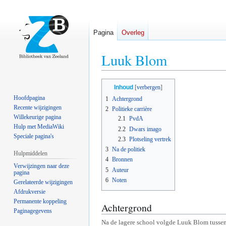
Pagina
Overleg
Luuk Blom
Naar
Naar
Inhoud
navigatie
zoeken
Hoofdpagina
1
Achtergrond
springen
springen
Recente wijzigingen
2
Politieke carrière
Willekeurige pagina
2.1
PvdA
Hulp met MediaWiki
2.2
Dwars imago
Speciale pagina's
2.3
Plotseling vertrek
3
Na de politiek
Hulpmiddelen
4
Bronnen
Verwijzingen naar deze
5
Auteur
pagina
6
Noten
Gerelateerde wijzigingen
Afdrukversie
Permanente koppeling
Achtergrond
Paginagegevens
Na de lagere school volgde Luuk Blom tusse