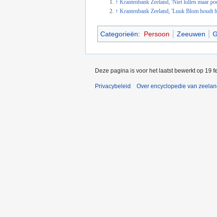
↑
Krantenbank Zeeland, 'Niet lullen maar poe
↑
Krantenbank Zeeland, 'Luuk Blom houdt he
Categorieën
:
Persoon
Zeeuwen
G
Deze pagina is voor het laatst bewerkt op 19 
Privacybeleid
Over encyclopedie van zeela