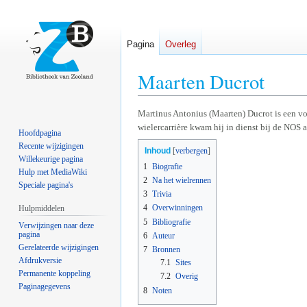
Pagina
Overleg
Maarten Ducrot
Naar
Naar
Martinus Antonius (Maarten) Ducrot is een vo
wielercarrière kwam hij in dienst bij de NOS 
navigatie
zoeken
Hoofdpagina
springen
springen
Recente wijzigingen
Inhoud
Willekeurige pagina
1
Biografie
Hulp met MediaWiki
2
Na het wielrennen
Speciale pagina's
3
Trivia
4
Overwinningen
Hulpmiddelen
5
Bibliografie
Verwijzingen naar deze
pagina
6
Auteur
Gerelateerde wijzigingen
7
Bronnen
Afdrukversie
7.1
Sites
Permanente koppeling
7.2
Overig
Paginagegevens
8
Noten