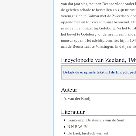
van dat jaar slag met een Deense vloot onder
de geleden schade te herstellen en zijn uitru
verenigt zich te Kalmar met de Zweedse vloo
opgenomen en tot viceadmiraal benoemd. Op 2
in november ontzet hij Göteborg. Na het tot 
het bevel te Göteborg, onderneemt een handel
manschappen. Het adeldiploma liet hij in 164
aan de Beursstraat te Vlissingen. In dat jaar
Encyclopedie van Zeeland, 19
Bekijk de originele tekst uit de Encyclope
Auteur
J.A. van der Kooij
Literatuur
Kernkamp, De sleutels van de Sont
N.N.B.W. IV.
De Laet, laerlyck verhael.