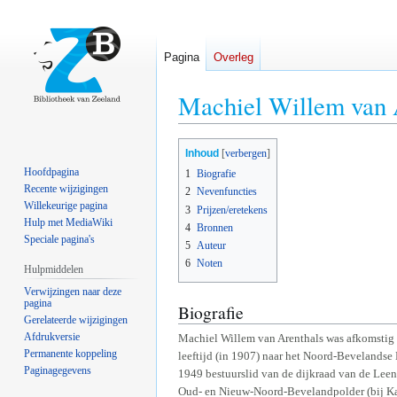
Pagina
Overleg
Machiel Willem van 
Naar
Naar
Inhoud
navigatie
zoeken
Hoofdpagina
1
Biografie
springen
springen
Recente wijzigingen
2
Nevenfuncties
Willekeurige pagina
3
Prijzen/eretekens
Hulp met MediaWiki
4
Bronnen
Speciale pagina's
5
Auteur
6
Noten
Hulpmiddelen
Verwijzingen naar deze
pagina
Biografie
Gerelateerde wijzigingen
Afdrukversie
Machiel Willem van Arenthals was afkomstig 
Permanente koppeling
leeftijd (in 1907) naar het Noord-Bevelandse
Paginagegevens
1949 bestuurslid van de dijkraad van de Leen
Oud- en Nieuw-Noord-Bevelandpolder (bij Kats