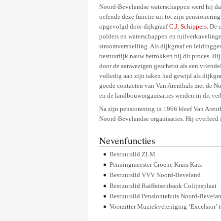
Noord-Bevelandse waterschappen werd hij daa
oefende deze functie uit tot zijn pensionering
opgevolgd door dijkgraaf
C.J. Schippers
. De 
polders en waterschappen en ruilverkavelin
stroomversnelling. Als dijkgraaf en leidingg
bestuurlijk nauw betrokken bij dit proces. Bij
door de aanwezigen geschetst als een vriendel
volledig aan zijn taken had gewijd als dijkg
goede contacten van Van Arenthals met de N
en de landbouworganisaties werden in dit ve
Na zijn pensionering in 1966 bleef Van Arenth
Noord-Bevelandse organisaties. Hij overleed i
Nevenfuncties
Bestuurslid ZLM
Penningmeester Groene Kruis Kats
Bestuurslid VVV Noord-Beveland
Bestuurslid Raiffeisenbank Colijnsplaat
Bestuurslid Pensiontehuis Noord-Bevela
Voorzitter Muziekvereniging ‘Excelsior’ t