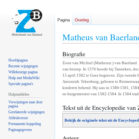
Pagina
Overleg
Matheus van Baerlan
Biografie
Naar
Naar
navigatie
zoeken
Hoofdpagina
Zoon van Michiel (Matheusz.) van Baerland. 
springen
springen
Recente wijzigingen
van beroep. In 1576 huwde hij Tanneken, doc
Willekeurige pagina
13 april 1582 te Goes begraven. Zijn tweede
Hulp met MediaWiki
Antonisdr. Tekenburg, geboren te Reimerswaal.
Speciale pagina's
kinderen bekend. Hij was in 1580-1581, 158
en burgemeester van 1582-1584. In 1584 trad 
Hulpmiddelen
Verwijzingen naar deze
Tekst uit de Encyclopedie van
pagina
Gerelateerde wijzigingen
Afdrukversie
Bekijk de originele tekst uit de Encyclope
Permanente koppeling
Paginagegevens
Auteur