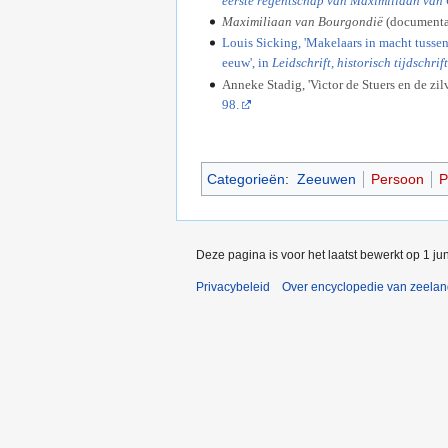
eerste regentschap van Maximiliaan van 
Maximiliaan van Bourgondië
(documentat
Louis Sicking, 'Makelaars in macht tussen
eeuw', in
Leidschrift, historisch tijdschrift
Anneke Stadig, 'Victor de Stuers en de z
98.
Categorieën
:
Zeeuwen
Persoon
P
Deze pagina is voor het laatst bewerkt op 1 j
Privacybeleid
Over encyclopedie van zeela