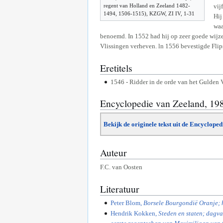
regent van Holland en Zeeland 1482-
vij
1494, 1506-1515), KZGW, ZI IV, 1-31
Hij
waa
benoemd. In 1552 had hij op zeer goede wijze
Vlissingen verheven. ln 1556 bevestigde Flip
Eretitels
1546 - Ridder in de orde van het Gulden 
Encyclopedie van Zeeland, 19
Bekijk de originele tekst uit de Encyclope
Auteur
F.C. van Oosten
Literatuur
Peter Blom,
Borsele Bourgondië Oranje; 
Hendrik Kokken,
Steden en staten; dagv