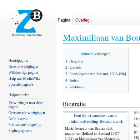
Pagina
Overleg
Maximiliaan van Bou
Naar
Naar
Inhoud
navigatie
zoeken
Hoofdpagina
1
Biografie
springen
springen
Recente wijzigingen
2
Eretitels
Willekeurige pagina
3
Encyclopedie van Zeeland, 1982-1984
Hulp met MediaWiki
4
Auteur
Speciale pagina's
5
Literatuur
Hulpmiddelen
Biografie
Verwijzingen naar deze
pagina
Max
Gerelateerde wijzigingen
Fout bij het aanmaken van de
Afdrukversie
Hee
miniatuurafbeelding: Bestand is zoek
Permanente koppeling
hij
Maria, hertogin van Bourgondië,
Paginagegevens
gin
gravin van Holland en Zeeland (1477-
Hij
1482) en Maximiliaan van Oostenrijk,