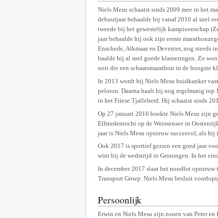
Niels Mesu schaatst sinds 2009 mee in het mar
debuutjaar behaalde hij vanaf 2010 al snel ee
tweede bij het gewestelijk kampioenschap (Ze
jaar behaalde hij ook zijn eerste marathonze
Enschede, Alkmaar en Deventer, nog steeds in 
haalde hij al snel goede klasseringen. Zo won
ooit die een schaatsmarathon in de hoogste kl
In 2013 wordt bij Niels Mesu huidkanker vast
peloton. Daarna haalt hij nog regelmatig top 
in het Friese Tjalleberd. Hij schaatst sinds 2
Op 27 januari 2016 boekte Niels Mesu zijn gro
Elfstedentocht op de Weissensee in Oostenrij
jaar is Niels Mesu opnieuw succesvol, als hi
Ook 2017 is sportief gezien een goed jaar voo
wint hij de wedstrijd in Groningen. In het ei
In december 2017 slaat het noodlot opnieuw t
Transport Groep. Niels Mesu besluit voorlopi
Persoonlijk
Erwin en Niels Mesu zijn zonen van Peter en