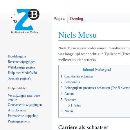
Pagina
Overleg
Niels Mesu
Naar
Naar
Niels Mesu is een professioneel marathonscha
was lange tijd woonachtig in Tjalleberd (Frie
navigatie
zoeken
Hoofdpagina
melkveehouder actief is.
springen
springen
Recente wijzigingen
Willekeurige pagina
Inhoud
Hulp met MediaWiki
1
Carrière als schaatser
Speciale pagina's
2
Persoonlijk
3
Belangrijkste prestaties schaatsen (Top 5 plaats
Hulpmiddelen
4
Auteur
Verwijzingen naar deze
pagina
5
Bronnen
Gerelateerde wijzigingen
5.1
Sites
Afdrukversie
6
Noten
Permanente koppeling
Paginagegevens
Carrière als schaatser