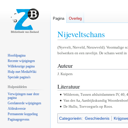
Pagina
Overleg
Nijeveltschans
Naar
Naar
(Nyevelt, Nieveld, Nieuwveld). Voormalige sc
bolwerken en een ravelijn. De schans werd in
navigatie
zoeken
Hoofdpagina
springen
springen
Recente wijzigingen
Auteur
Willekeurige pagina
Hulp met MediaWiki
J. Kuipers
Speciale pagina's
Literatuur
Hulpmiddelen
Verwijzingen naar deze
Wilderom, Tussen afsluitdammen IV, 40, 4
pagina
Van der Aa, Aardrijkskundig Woordenboe
Gerelateerde wijzigingen
De Hullu, Toevoegsels op Roos.
Afdrukversie
Permanente koppeling
Categorieën
:
Geschiedenis
Krijgsw
Paginagegevens