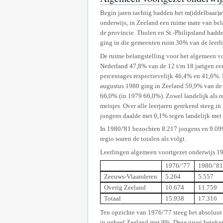
Begin jaren tachtig hadden het m(iddelbaar)
onderwijs, in Zeeland een ruime mate van bel
de provincie. Tholen en St.-Philipsland had
ging in die gemeenten ruim 30% van de leerlin
De ruime belangstelling voor het algemeen vo
Nederland 47,8% van de 12 t/m 18 jarigen een 
percentages respectievelijk 46,4% en 41,6%. D
augustus 1980 ging in Zeeland 59,9% van de l
66,0% (in 1979 66,0%). Zowel landelijk als r
meisjes. Over alle leerjaren gerekend steeg i
jongens daalde met 0,1% tegen landelijk met
In 1980/'81 bezochten 8.217 jongens en 9.099
regio waren de totalen als volgt.
Leerlingen algemeen voortgezet onderwijs 19
1976/’77
1980/’8
Zeeuws-Vlaanderen
5.264
5.557
Overig Zeeland
10.674
11.759
Totaal
15.938
17.316
Ten opzichte van 1976/'77 steeg het absoluu
in geheel Zeeland met 9%. Deze groei beteken