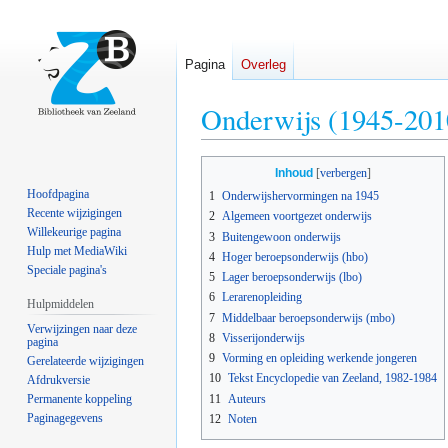
Pagina
Overleg
Onderwijs (1945-201
Naar
Naar
Inhoud
navigatie
zoeken
Hoofdpagina
1
Onderwijshervormingen na 1945
springen
springen
Recente wijzigingen
2
Algemeen voortgezet onderwijs
Willekeurige pagina
3
Buitengewoon onderwijs
Hulp met MediaWiki
4
Hoger beroepsonderwijs (hbo)
Speciale pagina's
5
Lager beroepsonderwijs (lbo)
6
Lerarenopleiding
Hulpmiddelen
7
Middelbaar beroepsonderwijs (mbo)
Verwijzingen naar deze
8
Visserijonderwijs
pagina
9
Vorming en opleiding werkende jongeren
Gerelateerde wijzigingen
10
Tekst Encyclopedie van Zeeland, 1982-1984
Afdrukversie
11
Auteurs
Permanente koppeling
Paginagegevens
12
Noten