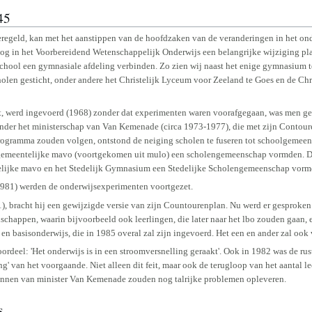
45
geregeld, kan met het aanstippen van de hoofdzaken van de veranderingen in het on
og in het Voorbereidend Wetenschappelijk Onderwijs een belangrijke wijziging pla
chool een gymnasiale afdeling verbinden. Zo zien wij naast het enige gymnasium t
len gesticht, onder andere het Christelijk Lyceum voor Zeeland te Goes en de Chri
 werd ingevoerd (1968) zonder dat experimenten waren voorafgegaan, was men gen
 onder het ministerschap van Van Kemenade (circa 1973-1977), die met zijn Contour
 programma zouden volgen, ontstond de neiging scholen te fuseren tot schoolgemee
t gemeentelijke mavo (voortgekomen uit mulo) een scholengemeenschap vormden. D
elijke mavo en het Stedelijk Gymnasium een Stedelijke Scholengemeenschap vorm
981) werden de onderwijsexperimenten voortgezet.
 bracht hij een gewijzigde versie van zijn Countourenplan. Nu werd er gesproken v
appen, waarin bijvoorbeeld ook leerlingen, die later naar het lbo zouden gaan, e
er- en basisonderwijs, die in 1985 overal zal zijn ingevoerd. Het een en ander zal o
ordeel: 'Het onderwijs is in een stroomversnelling geraakt'. Ook in 1982 was de rus
ng' van het voorgaande. Niet alleen dit feit, maar ook de terugloop van het aantal 
lannen van minister Van Kemenade zouden nog talrijke problemen opleveren.
s