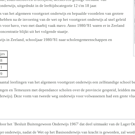
derwijs, uitgedrukt in de leeftijdscategorie 12 t/m 18 jaar.
 van het algemeen voortgezet onderwijs en bepaalde voordelen van grotere
ebben na de invoering van de wet op het voortgezet onderwijs al snel geleid
 voor havo, vwo met daarbij vaak mavo. Anno 1980/'81 waren er in Zeeland
ncentratie blijkt uit het volgende staatje.
wijs in Zeeland, schooljaar 1980/'81 naar scholengemeenschappen en
jes
08
91
99
l aantal leerlingen van het algemeen voortgezet onderwijs een zelfstandige school 
en en Terneuzen met dependance scholen over de provincie gespreid, leidden met
derwijs). Deze vorm van tweede weg onderwijs voor volwassenen had een grote vluc
oor het `Besluit Buitengewoon Onderwijs 1967' dat deel uitmaakt van de Lager O
er onderwijs, nadat de Wet op het Basisonderwijs van kracht is geworden, zal worde