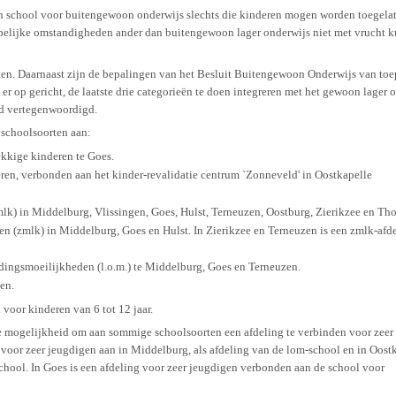
 een school voor buitengewoon onderwijs slechts die kinderen mogen worden toegelate
elijke omstandigheden ander dan buitengewoon lager onderwijs niet met vrucht k
en. Daarnaast zijn de bepalingen van het Besluit Buitengewoon Onderwijs van to
 er op gericht, de laatste drie categorieën te doen integreren met het gewoon lager
nd vertegenwoordigd.
 schoolsoorten aan:
kkige kinderen te Goes.
ren, verbonden aan het kinder-revalidatie centrum `Zonneveld' in Oostkapelle
lk) in Middelburg, Vlissingen, Goes, Hulst, Terneuzen, Oostburg, Zierikzee en Tho
en (zmlk) in Middelburg, Goes en Hulst. In Zierikzee en Terneuzen is een zmlk-afd
dingsmoeilijkheden (l.o.m.) te Middelburg, Goes en Terneuzen.
en.
oor kinderen van 6 tot 12 jaar.
 mogelijkheid om aan sommige schoolsoorten een afdeling te verbinden voor zeer
 voor zeer jeugdigen aan in Middelburg, als afdeling van de lom-school en in Oost
chool. In Goes is een afdeling voor zeer jeugdigen verbonden aan de school voor