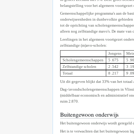
belangstelling voor het algemeen voortgezet on
Gemeenschappelijke programma's aan de basis
onderwijseenheden in dunbevolkte gebieden h
tot de oprichting van scholengemeenschappen
alleen nog zelfstandige mavo's. De mate van co
Leerlingen in het algemeen voortgezet onder
zelfstandige (m)avo-scholen:
Jongens
Meis
Scholengemeenschappen
5 .675
5 .9
Zelfstandige scholen
2 .542
3 .1
Totaal
8 .217
9 .0
Uit dit gegeven blijkt dat 33% van het totaa
Dag-/avondscholengemeenschappen in Vlissing
(middelbaar economisch en administratief on
ruim 2.870.
Buitengewoon onderwijs
Het buitengewoon onderwijs wordt geregeld d
Het is te verwachten dat het buitengewoon lag