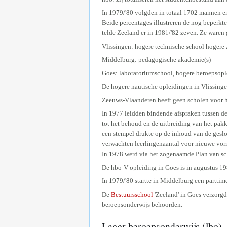
In 1979/'80 volgden in totaal 1702 mannen e
Beide percentages illustreren de nog beperkt
telde Zeeland er in 1981/'82 zeven. Ze waren
Vlissingen: hogere technische school hogere
Middelburg: pedagogische akademie(s)
Goes: laboratoriumschool, hogere beroepsop
De hogere nautische opleidingen in Vlissinge
Zeeuws-Vlaanderen heeft geen scholen voor 
In 1977 leidden bindende afspraken tussen d
tot het behoud en de uitbreiding van het pa
een stempel drukte op de inhoud van de geslo
verwachten leerlingenaantal voor nieuwe vorm
In 1978 werd via het zogenaamde Plan van sc
De hbo-V opleiding in Goes is in augustus 19
In 1979/'80 startte in Middelburg een parttim
De
Bestuursschool
'Zeeland' in Goes verzorgd
beroepsonderwijs behoorden.
Lager beroepsonderwijs (lbo)