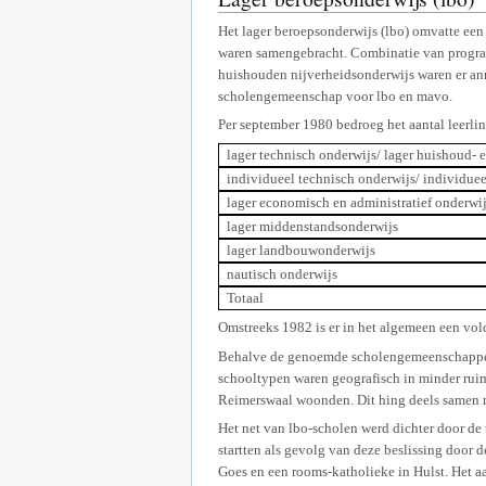
Het lager beroepsonderwijs (lbo) omvatte een
waren samengebracht. Combinatie van programm
huishouden nijverheidsonderwijs waren er an
scholengemeenschap voor lbo en mavo.
Per september 1980 bedroeg het aantal leerlin
lager technisch onderwijs/ lager huishoud- 
individueel technisch onderwijs/ individue
lager economisch en administratief onderwi
lager middenstandsonderwijs
lager landbouwonderwijs
nautisch onderwijs
Totaal
Omstreeks 1982 is er in het algemeen een vol
Behalve de genoemde scholengemeenschappen w
schooltypen waren geografisch in minder ruim
Reimerswaal woonden. Dit hing deels samen me
Het net van lbo-scholen werd dichter door de
startten als gevolg van deze beslissing door d
Goes en een rooms-katholieke in Hulst. Het aa