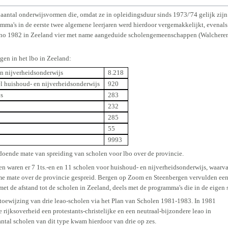
 aantal onderwijsvormen die, omdat ze in opleidingsduur sinds 1973/'74 gelijk zij
a's in de eerste twee algemene leerjaren werd hierdoor vergemakkelijkt, evenals 
no 1982 in Zeeland vier met name aangeduide scholengemeenschappen (Walcheren 2
gen in het lbo in Zeeland:
en nijverheidsonderwijs
8.218
el huishoud- en nijverheidsonderwijs
920
js
283
232
285
55
9993
doende mate van spreiding van scholen voor lbo over de provincie.
aren er 7 1ts.-en en 11 scholen voor huishoud- en nijverheidsonderwijs, waarvan
e mate over de provincie gespreid. Bergen op Zoom en Steenbergen vervulden een s
t de afstand tot de scholen in Zeeland, deels met de programma's die in de eigen
 toewijzing van drie leao-scholen via het Plan van Scholen 1981-1983. In 1981
e rijksoverheid een protestants-christelijke en een neutraal-bijzondere leao in
ntal scholen van dit type kwam hierdoor van drie op zes.