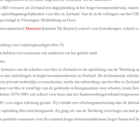
n 883 vrouwen uit Zeeland een dagopleiding in het hoger beroepsonderwijs, waarva
e opleidingsmogelijkheden voor hbo in Zeeland. Van de in de tellingen van het CB
 gevestigd in Vlissingen, Middelburg en Goes:
 zeevaartschool
Maritiem
Instituut 'De Ruyter'), school voor fysiotherapie, school 
leiding voor verpleegkundigen hbo-V)
n hebben een toestroom van studenten uit het gehele land.
hbo.
e besturen van de scholen voor hbo in Zeeland tot de oprichting van de 'Stichtin
kket aan opleidingen in hoger beroepsonderwijs in Zeeland. De deelnemende schol
ten privaat rechtelijke overeenkomst, stelde dat uitbreiding van het hbo in Zeela
en van hbo te veraf ligt van de geldende richtingsnormen voor scholen, komt Zeel
holen 1979-1981 een school voor heao aan het Samenwerkingsverband toegewezen, d
81 voor eigen rekening gestart. Zij vormde een scholengemeenschap met de labora
e opleiding hbo-inrichtingswerk. Zij ging uit van de Stichting voor hoger sociaal 
e parttime-cursussen voor de examens hoger bestuursambtenaar, hoger financieel b