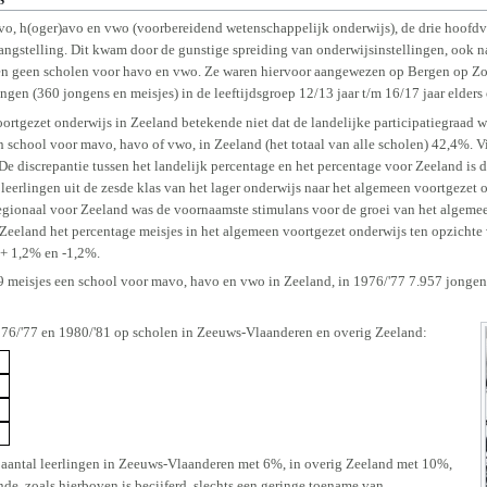
avo, h(oger)avo en vwo (voorbereidend wetenschappelijk onderwijs), de drie hoof
angstelling. Dit kwam door de gunstige spreiding van onderwijsinstellingen, ook n
den geen scholen voor havo en vwo. Ze waren hiervoor aangewezen op Bergen op Z
gen (360 jongens en meisjes) in de leeftijdsgroep 12/13 jaar t/m 16/17 jaar elders
ortgezet onderwijs in Zeeland betekende niet dat de landelijke participatiegraad w
school voor mavo, havo of vwo, in Zeeland (het totaal van alle scholen) 42,4%. Vijf
e discrepantie tussen het landelijk percentage en het percentage voor Zeeland is d
eerlingen uit de zesde klas van het lager onderwijs naar het algemeen voortgezet
egionaal voor Zeeland was de voornaamste stimulans voor de groei van het algemee
n Zeeland het percentage meisjes in het algemeen voortgezet onderwijs ten opzicht
 + 1,2% en -1,2%.
 meisjes een school voor mavo, havo en vwo in Zeeland, in 1976/'77 7.957 jongens 
76/'77 en 1980/'81 op scholen in Zeeuws-Vlaanderen en overig Zeeland:
1
t aantal leerlingen in Zeeuws-Vlaanderen met 6%, in overig Zeeland met 10%,
de, zoals hierboven is becijferd, slechts een geringe toename van