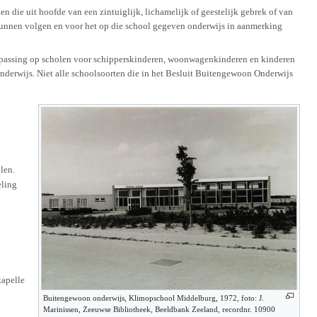
n die uit hoofde van een zintuiglijk, lichamelijk of geestelijk gebrek of van
unnen volgen en voor het op die school gegeven onderwijs in aanmerking
epassing op scholen voor schipperskinderen, woonwagenkinderen en kinderen
 onderwijs. Niet alle schoolsoorten die in het Besluit Buitengewoon Onderwijs
len.
eling
kapelle
Buitengewoon onderwijs, Klimopschool Middelburg, 1972, foto: J.
Marinissen, Zeeuwse Bibliotheek, Beeldbank Zeeland, recordnr. 10900