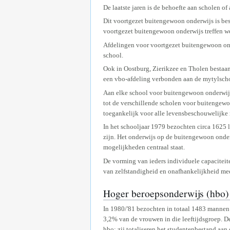
De laatste jaren is de behoefte aan scholen 
Dit voortgezet buitengewoon onderwijs is best
voortgezet buitengewoon onderwijs treffen w
Afdelingen voor voortgezet buitengewoon onde
school.
Ook in Oostburg, Zierikzee en Tholen bestaan
een vbo-afdeling verbonden aan de mytylsch
Aan elke school voor buitengewoon onderwijs
tot de verschillende scholen voor buitengew
toegankelijk voor alle levensbeschouwelijke 
In het schooljaar 1979 bezochten circa 1625 
zijn. Het onderwijs op de buitengewoon onder
mogelijkheden centraal staat.
De vorming van ieders individuele capaciteite
van zelfstandigheid en onafhankelijkheid med
Hoger beroepsonderwijs (hbo)
In 1980/'81 bezochten in totaal 1483 mannen
3,2% van de vrouwen in die leeftijdsgroep. 
hbo: zij totaliseren het studentenbestand aa