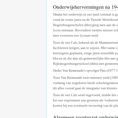
Onderwijshervormingen na 19
Omdat het onderwijs in ons land centraal is 
vond de eerste jaren na de Tweede Wereldoorl
Hogereburgerscholen (hbs) ging men aan de s
lycea ontstaan. Bovendien werden nieuwe scho
later eveneens een lyceum werd.
Toen de wet Cals, bekend als de Mammoetwet,
faciliteiten kregen, aan te wijzen. Met name
heterogeen geplaatst, enige jaren eenzelfde
hbs-en af, die dan als gemeentelijke hbs me
Rijkshogereburgerschool (rhbs) met gemeent
Onder Van Kemenade's opvolger Pais (1977-1
Toen Van Kemenade weer minister werd (1981),
vorming van zogeheten brede scholengemeensch
dit alles vooraf gaat de integratie van kleut
Toen de wet Cals werd ingevoerd, luidde het o
het ene experiment was gewenst als 'verbeteri
kosten bij een eventuele invoering van de p
Algemeen voortgezet onderwij