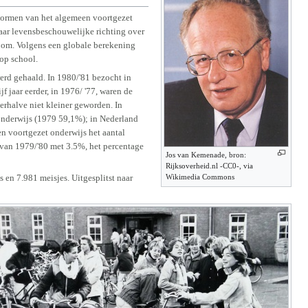
dvormen van het algemeen voortgezet
aar levensbeschouwelijke richting over
oom. Volgens een globale berekening
 op school.
erd gehaald. In 1980/'81 bezocht in
 jaar eerder, in 1976/ '77, waren de
erhalve niet kleiner geworden. In
 onderwijs (1979 59,1%); in Nederland
n voortgezet onderwijs het aantal
e van 1979/'80 met 3.5%, het percentage
Jos van Kemenade, bron:
Rijksoverheid.nl -CC0-, via
en 7.981 meisjes. Uitgesplitst naar
Wikimedia Commons