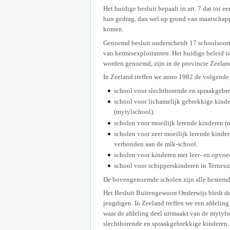
Het huidige besluit bepaalt in art. 7 dat tot
hun gedrag, dan wel op grond van maatschapp
komen.
Genoemd besluit onderscheidt 17 schoolsoort
van kermisexploitanten. Het huidige beleid is
worden genoemd, zijn in de provincie Zeela
In Zeeland treffen we anno 1982 de volgende
school voor slechthorende en spraakgebre
school voor lichamelijk gebrekkige kinde
(mytylschool).
scholen voor moeilijk lerende kinderen (m
scholen voor zeer moeilijk lerende kinder
verbonden aan de mlk-school.
scholen voor kinderen met leer- en opvoe
school voor schipperskinderen in Terneuz
De bovengenoemde scholen zijn alle bestemd v
Het Besluit Buitengewoon Onderwijs biedt de
jeugdigen. In Zeeland treffen we een afdeling
waar de afdeling deel uitmaakt van de mytyls
slechthorende en spraakgebrekkige kinderen.