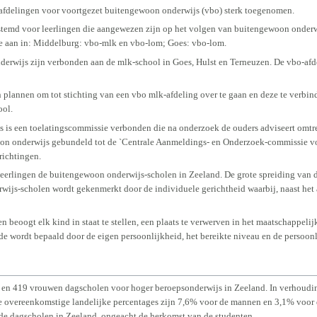
of afdelingen voor voortgezet buitengewoon onderwijs (vbo) sterk toegenomen.
emd voor leerlingen die aangewezen zijn op het volgen van buitengewoon onderwijs 
e aan in: Middelburg: vbo-mlk en vbo-lom; Goes: vbo-lom.
rwijs zijn verbonden aan de mlk-school in Goes, Hulst en Terneuzen. De vbo-afdel
 plannen om tot stichting van een vbo mlk-afdeling over te gaan en deze te verbi
ool.
 is een toelatingscommissie verbonden die na onderzoek de ouders adviseert omtr
oon onderwijs gebundeld tot de `Centrale Aanmeldings- en Onderzoek-commissie vo
richtingen.
leerlingen de buitengewoon onderwijs-scholen in Zeeland. De grote spreiding van d
wijs-scholen wordt gekenmerkt door de individuele gerichtheid waarbij, naast het
n beoogt elk kind in staat te stellen, een plaats te verwerven in het maatschappeli
e wordt bepaald door de eigen persoonlijkheid, het bereikte niveau en de persoonl
 en 419 vrouwen dagscholen voor hoger beroepsonderwijs in Zeeland. In verhouding
De overeenkomstige landelijke percentages zijn 7,6% voor de mannen en 3,1% voor 
n de dagscholen in Zeeland, ongeacht de herkomst van de studenten.