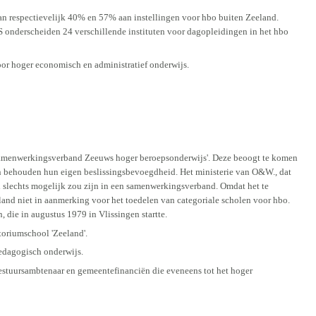
n respectievelijk 40% en 57% aan instellingen voor hbo buiten Zeeland.
S onderscheiden 24 verschillende instituten voor dagopleidingen in het hbo
voor hoger economisch en administratief onderwijs.
g samenwerkingsverband Zeeuws hoger beroepsonderwijs'. Deze beoogt te komen
en behouden hun eigen beslissingsbevoegdheid. Het ministerie van O&W., dat
nd slechts mogelijk zou zijn in een samenwerkingsverband. Omdat het te
and niet in aanmerking voor het toedelen van categoriale scholen voor hbo.
ie in augustus 1979 in Vlissingen startte.
toriumschool 'Zeeland'.
pedagogisch onderwijs.
estuursambtenaar en gemeentefinanciën die eveneens tot het hoger