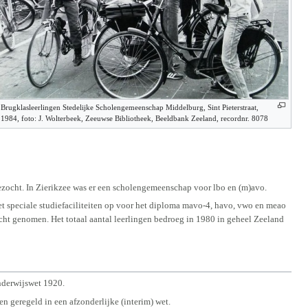
Brugklasleerlingen Stedelijke Scholengemeenschap Middelburg, Sint Pieterstraat,
1984, foto: J. Wolterbeek, Zeeuwse Bibliotheek, Beeldbank Zeeland, recordnr. 8078
bezocht. In Zierikzee was er een scholengemeenschap voor lbo en (m)avo.
 speciale studiefaciliteiten op voor het diploma mavo-4, havo, vwo en meao
ht genomen. Het totaal aantal leerlingen bedroeg in 1980 in geheel Zeeland
nderwijswet 1920.
n geregeld in een afzonderlijke (interim) wet.