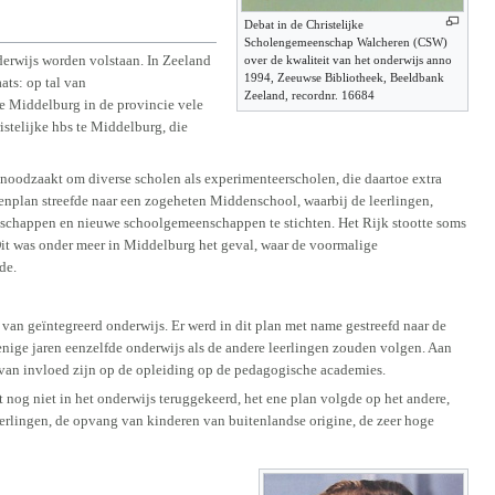
Debat in de Christelijke
Scholengemeenschap Walcheren (CSW)
derwijs worden volstaan. In Zeeland
over de kwaliteit van het onderwijs anno
1994, Zeeuwse Bibliotheek, Beeldbank
ats: op tal van
Zeeland, recordnr. 16684
e Middelburg in de provincie vele
stelijke hbs te Middelburg, die
oodzaakt om diverse scholen als experimenteerscholen, die daartoe extra
enplan streefde naar een zogeheten Middenschool, waarbij de leerlingen,
nschappen en nieuwe schoolgemeenschappen te stichten. Het Rijk stootte soms
it was onder meer in Middelburg het geval, waar de voormalige
de.
an geïntegreerd onderwijs. Er werd in dit plan met name gestreefd naar de
nige jaren eenzelfde onderwijs als de andere leerlingen zouden volgen. Aan
ok van invloed zijn op de opleiding op de pedagogische academies.
t nog niet in het onderwijs teruggekeerd, het ene plan volgde op het andere,
leerlingen, de opvang van kinderen van buitenlandse origine, de zeer hoge