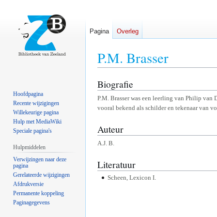
Pagina
Overleg
P.M. Brasser
Biografie
Naar
Naar
navigatie
zoeken
Hoofdpagina
P.M. Brasser was een leerling van Philip van
springen
springen
Recente wijzigingen
vooral bekend als schilder en tekenaar van vo
Willekeurige pagina
Hulp met MediaWiki
Auteur
Speciale pagina's
A.J. B.
Hulpmiddelen
Verwijzingen naar deze
Literatuur
pagina
Gerelateerde wijzigingen
Scheen, Lexicon I.
Afdrukversie
Permanente koppeling
Paginagegevens