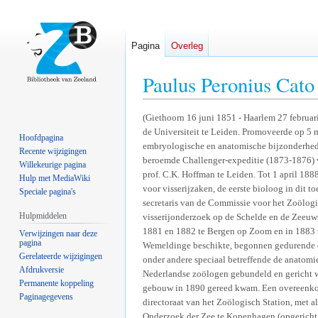
Pagina
Overleg
Paulus Peronius Cat
Naar
Naar
(Giethoorn 16 juni 1851 - Haarlem 27 februar
de Universiteit te Leiden. Promoveerde op 5 ma
navigatie
zoeken
Hoofdpagina
embryologische en anatomische bijzonderhed
springen
springen
Recente wijzigingen
beroemde Challenger-expeditie (1873-1876) v
Willekeurige pagina
prof. C.K. Hoffman te Leiden. Tot 1 april 18
Hulp met MediaWiki
voor visserijzaken, de eerste bioloog in dit
Speciale pagina's
secretaris van de Commissie voor het Zoölogi
Hulpmiddelen
visserijonderzoek op de Schelde en de Zeeuws
1881 en 1882 te Bergen op Zoom en in 1883 te
Verwijzingen naar deze
pagina
Wemeldinge beschikte, begonnen gedurende d
Gerelateerde wijzigingen
onder andere speciaal betreffende de anatomi
Afdrukversie
Nederlandse zoölogen gebundeld en gericht we
Permanente koppeling
gebouw in 1890 gereed kwam. Een overeenkomst
Paginagegevens
directoraat van het Zoölogisch Station, met a
Onderzoek der Zee te Kopenhagen (opgericht 