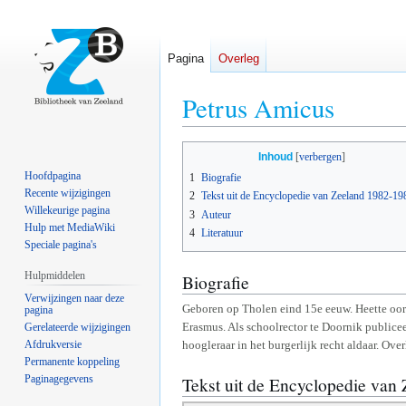
Pagina
Overleg
Petrus Amicus
Naar
Naar
Inhoud
navigatie
zoeken
Hoofdpagina
1
Biografie
springen
springen
Recente wijzigingen
2
Tekst uit de Encyclopedie van Zeeland 1982-19
Willekeurige pagina
3
Auteur
Hulp met MediaWiki
4
Literatuur
Speciale pagina's
Hulpmiddelen
Biografie
Verwijzingen naar deze
Geboren op Tholen eind 15e eeuw. Heette oorsp
pagina
Erasmus. Als schoolrector te Doornik publice
Gerelateerde wijzigingen
Afdrukversie
hoogleraar in het burgerlijk recht aldaar. Ov
Permanente koppeling
Paginagegevens
Tekst uit de Encyclopedie van