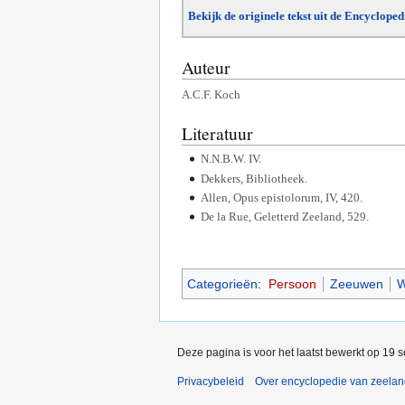
Bekijk de originele tekst uit de Encyclope
Auteur
A.C.F. Koch
Literatuur
N.N.B.W. IV.
Dekkers, Bibliotheek.
Allen, Opus epistolorum, IV, 420.
De la Rue, Geletterd Zeeland, 529.
Categorieën
:
Persoon
Zeeuwen
W
Deze pagina is voor het laatst bewerkt op 19 
Privacybeleid
Over encyclopedie van zeela