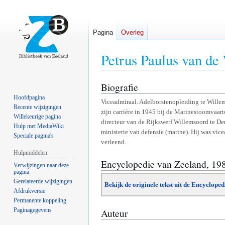
Pagina
Overleg
Petrus Paulus van de 
Biografie
Naar
Naar
navigatie
zoeken
Hoofdpagina
Viceadmiraal. Adelborstenopleiding te Willem
springen
springen
Recente wijzigingen
zijn carrière in 1945 bij de Marinestoomvaart
Willekeurige pagina
directeur van de Rijkswerf Willemsoord te De
Hulp met MediaWiki
ministerie van defensie (marine). Hij was vic
Speciale pagina's
verleend.
Hulpmiddelen
Encyclopedie van Zeeland, 19
Verwijzingen naar deze
pagina
Gerelateerde wijzigingen
Bekijk de originele tekst uit de Encyclope
Afdrukversie
Permanente koppeling
Paginagegevens
Auteur