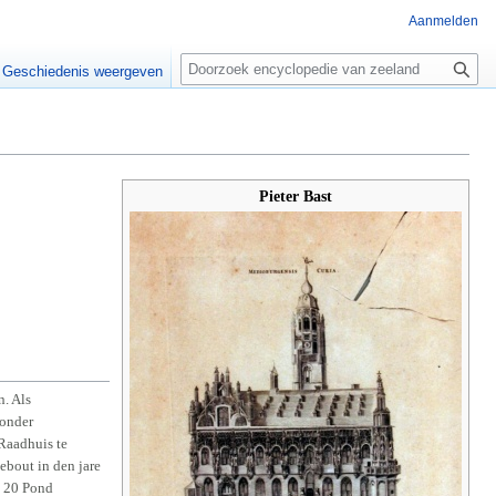
Aanmelden
Z
o
Geschiedenis weergeven
e
k
e
n
Pieter Bast
n. Als
ronder
Raadhuis te
ebout in den jare
n 20 Pond