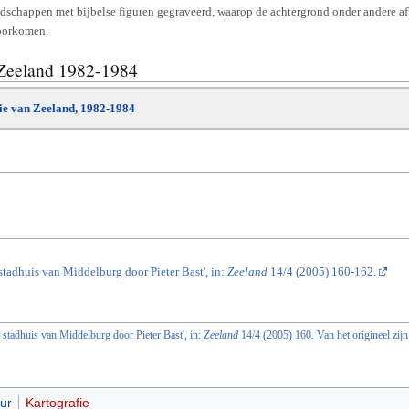
andschappen met bijbelse figuren gegraveerd, waarop de achtergrond onder andere a
voorkomen.
 Zeeland 1982-1984
die van Zeeland, 1982-1984
 stadhuis van Middelburg door Pieter Bast', in:
Zeeland
14/4 (2005) 160-162.
 stadhuis van Middelburg door Pieter Bast', in:
Zeeland
14/4 (2005) 160. Van het origineel zij
ur
Kartografie