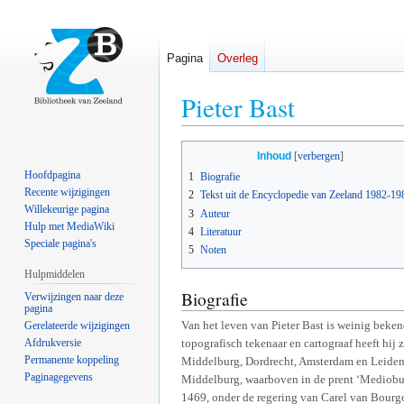
Pagina
Overleg
Pieter Bast
Naar
Naar
Inhoud
navigatie
zoeken
Hoofdpagina
1
Biografie
springen
springen
Recente wijzigingen
2
Tekst uit de Encyclopedie van Zeeland 1982-19
Willekeurige pagina
3
Auteur
Hulp met MediaWiki
4
Literatuur
Speciale pagina's
5
Noten
Hulpmiddelen
Biografie
Verwijzingen naar deze
pagina
Van het leven van Pieter Bast is weinig beke
Gerelateerde wijzigingen
Afdrukversie
topografisch tekenaar en cartograaf heeft hij
Permanente koppeling
Middelburg, Dordrecht, Amsterdam en Leiden, 
Paginagegevens
Middelburg, waarboven in de prent ‘Medioburg
1469, onder de regering van Carel van Bourg