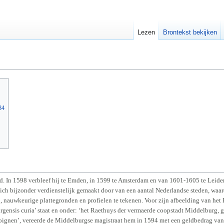
Lezen
Brontekst bekijken
84
nd. In 1598 verbleef hij te Emden, in 1599 te Amsterdam en van 1601-1605 te Leide
 zich bijzonder verdienstelijk gemaakt door van een aantal Nederlandse steden, waa
nauwkeurige plattegronden en profielen te tekenen. Voor zijn afbeelding van het 
ensis curia’ staat en onder: ‘het Raethuys der vermaerde coopstadt Middelburg, g
oignen’, vereerde de Middelburgse magistraat hem in 1594 met een geldbedrag va