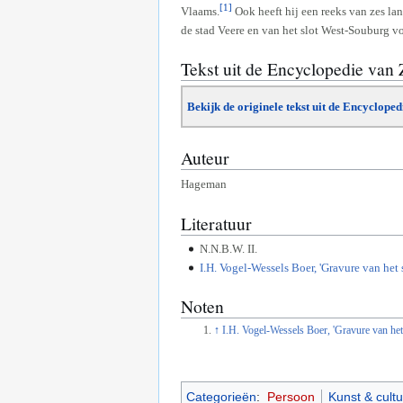
[1]
Vlaams.
Ook heeft hij een reeks van zes l
de stad Veere en van het slot West-Souburg 
Tekst uit de Encyclopedie van
Bekijk de originele tekst uit de Encyclope
Auteur
Hageman
Literatuur
N.N.B.W. II.
I.H. Vogel-Wessels Boer, 'Gravure van het
Noten
↑
I.H. Vogel-Wessels Boer, 'Gravure van het
Categorieën
:
Persoon
Kunst & cultu