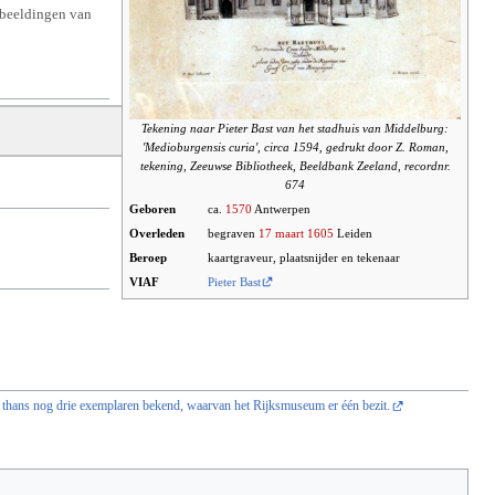
fbeeldingen van
Tekening naar Pieter Bast van het stadhuis van Middelburg:
'Medioburgensis curia', circa 1594, gedrukt door Z. Roman,
tekening, Zeeuwse Bibliotheek, Beeldbank Zeeland, recordnr.
674
Geboren
ca.
1570
Antwerpen
Overleden
begraven
17 maart
1605
Leiden
Beroep
kaartgraveur, plaatsnijder en tekenaar
VIAF
Pieter Bast
n thans nog drie exemplaren bekend, waarvan het Rijksmuseum er één bezit.