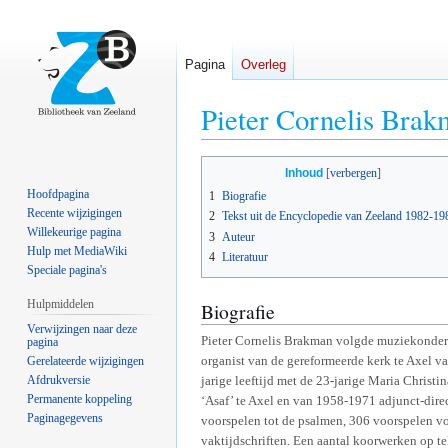
Pagina
Overleg
Pieter Cornelis Bra
Naar
Naar
Inhoud
navigatie
zoeken
Hoofdpagina
1
Biografie
springen
springen
Recente wijzigingen
2
Tekst uit de Encyclopedie van Zeeland 1982-19
Willekeurige pagina
3
Auteur
Hulp met MediaWiki
4
Literatuur
Speciale pagina's
Hulpmiddelen
Biografie
Verwijzingen naar deze
Pieter Cornelis Brakman volgde muziekonderri
pagina
organist van de gereformeerde kerk te Axel va
Gerelateerde wijzigingen
Afdrukversie
jarige leeftijd met de 23-jarige Maria Chris
Permanente koppeling
‘Asaf’ te Axel en van 1958-1971 adjunct-dir
Paginagegevens
voorspelen tot de psalmen, 306 voorspelen voo
vaktijdschriften. Een aantal koorwerken op te