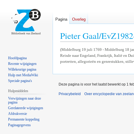
Pagina
Overleg
Pieter Gaal/EvZ1982
Naar
Naar
(Middelburg 19 juli 1769 - Middelburg 18 jan
Reisde naar Engeland, Frankrijk, Italië en Dui
navigatie
zoeken
Hoofdpagina
portretten, allegorieën en genrestukken, still
springen
springen
Recente wijzigingen
Willekeurige pagina
Hulp met MediaWiki
Speciale pagina's
Deze pagina is voor het laatst bewerkt op 1 f
Hulpmiddelen
Privacybeleid
Over encyclopedie van zeela
Verwijzingen naar deze
pagina
Gerelateerde wijzigingen
Afdrukversie
Permanente koppeling
Paginagegevens