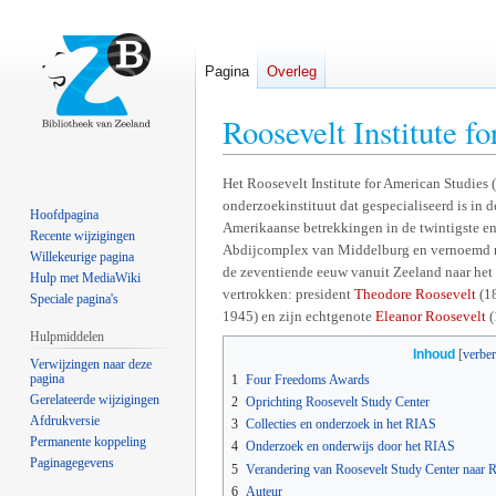
Pagina
Overleg
Roosevelt Institute f
Naar
Naar
Het Roosevelt Institute for American Studies 
onderzoekinstituut dat gespecialiseerd is in
navigatie
zoeken
Hoofdpagina
Amerikaanse betrekkingen in de twintigste en 
springen
springen
Recente wijzigingen
Abdijcomplex van Middelburg en vernoemd n
Willekeurige pagina
de zeventiende eeuw vanuit Zeeland naar het
Hulp met MediaWiki
vertrokken: president
Theodore Roosevelt
(18
Speciale pagina's
1945) en zijn echtgenote
Eleanor Roosevelt
(
Hulpmiddelen
Inhoud
Verwijzingen naar deze
pagina
1
Four Freedoms Awards
Gerelateerde wijzigingen
2
Oprichting Roosevelt Study Center
Afdrukversie
3
Collecties en onderzoek in het RIAS
Permanente koppeling
4
Onderzoek en onderwijs door het RIAS
Paginagegevens
5
Verandering van Roosevelt Study Center naar Ro
6
Auteur