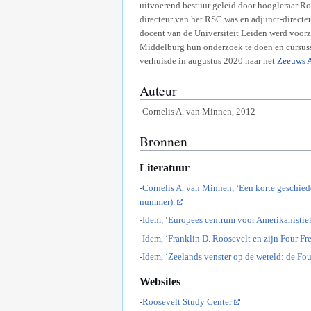
uitvoerend bestuur geleid door hoogleraar Ro
directeur van het RSC was en adjunct-directe
docent van de Universiteit Leiden werd voorz
Middelburg hun onderzoek te doen en cursuss
verhuisde in augustus 2020 naar het
Zeeuws A
Auteur
-Cornelis A. van Minnen, 2012
Bronnen
Literatuur
-
Cornelis A. van Minnen, ‘Een korte geschie
nummer).
-
Idem, ‘Europees centrum voor Amerikanistie
-
Idem, ‘Franklin D. Roosevelt en zijn Four F
-
Idem, ‘Zeelands venster op de wereld: de Fo
Websites
-
Roosevelt Study Center