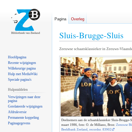
Pagina
Overleg
Sluis-Brugge-Sluis
Naar
Naar
Zeeuwse schaatsklassieker in Zeeuws-Vlaand
navigatie
zoeken
Hoofdpagina
springen
springen
Recente wijzigingen
Willekeurige pagina
Hulp met MediaWiki
Speciale pagina's
Hulpmiddelen
Verwijzingen naar deze
pagina
Gerelateerde wijzigingen
Afdrukversie
Permanente koppeling
Deelnemers aan de schaatsklassieker Sluis-Brugge-Sl
Paginagegevens
maart 1986, foto: O. de Milliano, Bron:
Zeeuwse Bi
Beeldbank Zeeland, recordnr. 83902