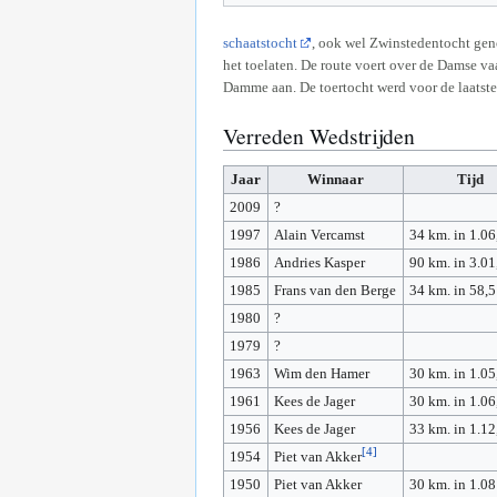
schaatstocht
, ook wel Zwinstedentocht ge
het toelaten. De route voert over de Damse v
Damme aan. De toertocht werd voor de laatste
Verreden Wedstrijden
Jaar
Winnaar
Tijd
2009
?
1997
Alain Vercamst
34 km. in 1.06
1986
Andries Kasper
90 km. in 3.01
1985
Frans van den Berge
34 km. in 58,
1980
?
1979
?
1963
Wim den Hamer
30 km. in 1.05
1961
Kees de Jager
30 km. in 1.06
1956
Kees de Jager
33 km. in 1.12
[4]
1954
Piet van Akker
1950
Piet van Akker
30 km. in 1.08