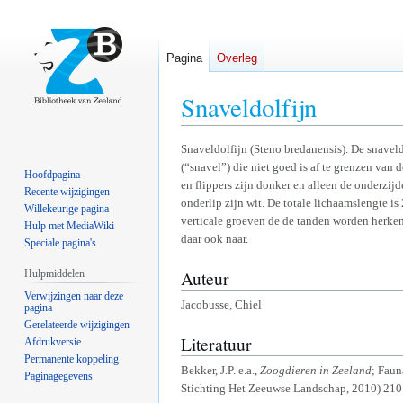
Pagina
Overleg
Snaveldolfijn
Naar
Naar
Snaveldolfijn (Steno bredanensis). De snaveld
(“snavel”) die niet goed is af te grenzen van 
navigatie
zoeken
Hoofdpagina
en flippers zijn donker en alleen de onderzij
springen
springen
Recente wijzigingen
onderlip zijn wit. De totale lichaamslengte 
Willekeurige pagina
verticale groeven de de tanden worden herken
Hulp met MediaWiki
daar ook naar.
Speciale pagina's
Auteur
Hulpmiddelen
Verwijzingen naar deze
Jacobusse, Chiel
pagina
Gerelateerde wijzigingen
Literatuur
Afdrukversie
Permanente koppeling
Bekker, J.P. e.a.,
Zoogdieren in Zeeland
; Faun
Paginagegevens
Stichting Het Zeeuwse Landschap, 2010) 210