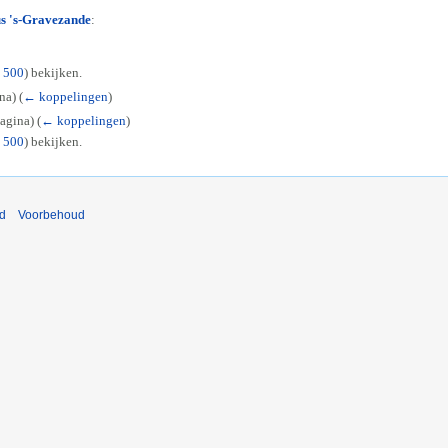
s 's-Gravezande
:
|
500
) bekijken.
ina)
(
← koppelingen
)
pagina)
(
← koppelingen
)
|
500
) bekijken.
nd
Voorbehoud