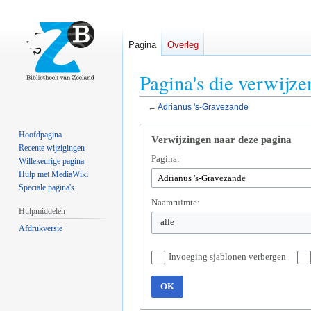
Pagina
Overleg
Pagina's die verwijz
←
Adrianus 's-Gravezande
Naar
Naar
Hoofdpagina
Verwijzingen naar deze pagina
navigatie
zoeken
Recente wijzigingen
Pagina:
springen
springen
Willekeurige pagina
Hulp met MediaWiki
Speciale pagina's
Naamruimte:
Hulpmiddelen
alle
Afdrukversie
Invoeging sjablonen verbergen
OK