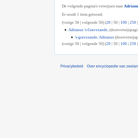
De volgende pagina's verwijzen naar
Adrianu
Er wordt 1 item getoond.
(
vorige 50
|
volgende 50
) (
20
|
50
|
100
|
250
Adrianus 's-Gravezande,
(doorverwijspag
's-gravezande, Adrianus
(doorverwijs
(
vorige 50
|
volgende 50
) (
20
|
50
|
100
|
250
Privacybeleid
Over encyclopedie van zeela