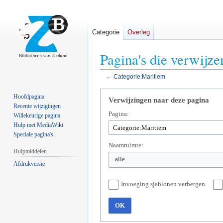
Categorie
Overleg
Pagina's die verwijz
←
Categorie:Maritiem
Naar
Naar
Hoofdpagina
Verwijzingen naar deze pagina
navigatie
zoeken
Recente wijzigingen
Pagina:
springen
springen
Willekeurige pagina
Hulp met MediaWiki
Speciale pagina's
Naamruimte:
Hulpmiddelen
alle
Afdrukversie
Invoeging sjablonen verbergen
OK